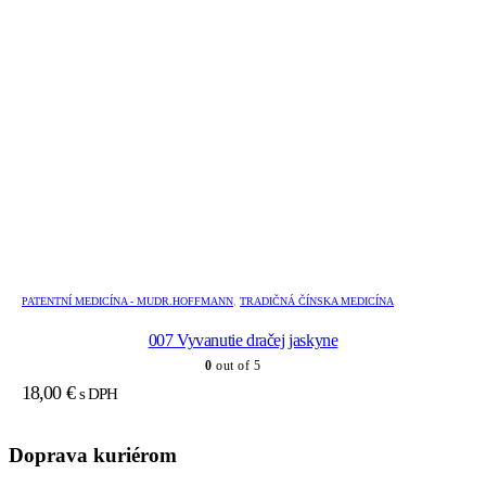
PATENTNÍ MEDICÍNA - MUDR.HOFFMANN
,
TRADIČNÁ ČÍNSKA MEDICÍNA
007 Vyvanutie dračej jaskyne
0
out of 5
18,00
€
s DPH
Doprava kuriérom