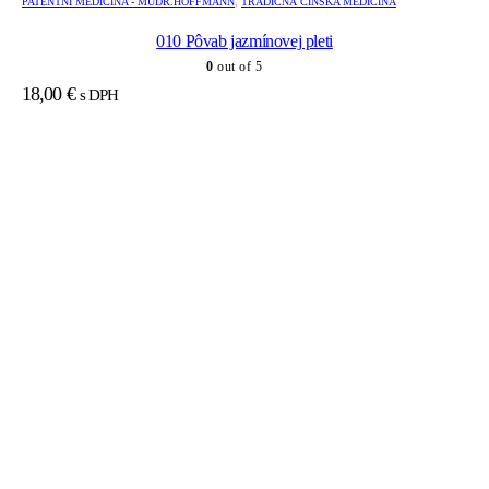
PATENTNÍ MEDICÍNA - MUDR.HOFFMANN
,
TRADIČNÁ ČÍNSKA MEDICÍNA
010 Pôvab jazmínovej pleti
0
out of 5
18,00
€
s DPH