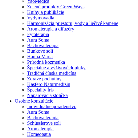
YaoMedica
Zelené produkty Green Ways
Knihy a publikácie
Vydymovadlá
Harmonizácia priestoru, vody a liečivé kamene
Aromaterapia a difuzéry
Fytoterapia
Aura Soma
Bachova terapia
Bunkové soli
Hanna Maria
Prírodná kozmetika
Špeciálne a výživové doplnky
Tradičná čínska medicína
Zdravé pochutiny
Kasfero Naturmedizin
Špeciality Íris
Naparovacia stolička
Osobné konzultácie
Individuálne poradenstvo
Aura Soma
Bachova terapia
Schüsslerove soli
Aromaterapia
Homeopatia