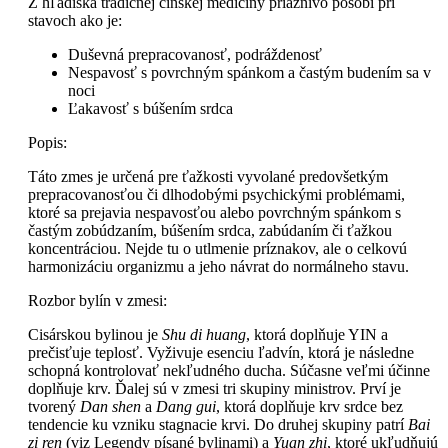
Z hľadiska tradičnej čínskej medicíny priaznivo pôsobí pri
stavoch ako je:
Duševná prepracovanosť, podráždenosť
Nespavosť s povrchným spánkom a častým budením sa v
noci
Ľakavosť s búšením srdca
Popis:
Táto zmes je určená pre ťažkosti vyvolané predovšetkým
prepracovanosťou či dlhodobými psychickými problémami,
ktoré sa prejavia nespavosťou alebo povrchným spánkom s
častým zobúdzaním, búšením srdca, zabúdaním či ťažkou
koncentráciou. Nejde tu o utlmenie príznakov, ale o celkovú
harmonizáciu organizmu a jeho návrat do normálneho stavu.
Rozbor bylín v zmesi:
Cisárskou bylinou je
Shu di huang
, ktorá doplňuje YIN a
prečisťuje teplosť. Vyživuje esenciu ľadvín, ktorá je následne
schopná kontrolovať nekľudného ducha. Súčasne veľmi účinne
doplňuje krv. Ďalej sú v zmesi tri skupiny ministrov. Prví je
tvorený
Dan shen
a
Dang gui
, ktorá doplňuje krv srdce bez
tendencie ku vzniku stagnacie krvi. Do druhej skupiny patrí
Bai
zi ren
(viz Legendy písané bylinami) a
Yuan zhi
, ktoré ukľudňujú