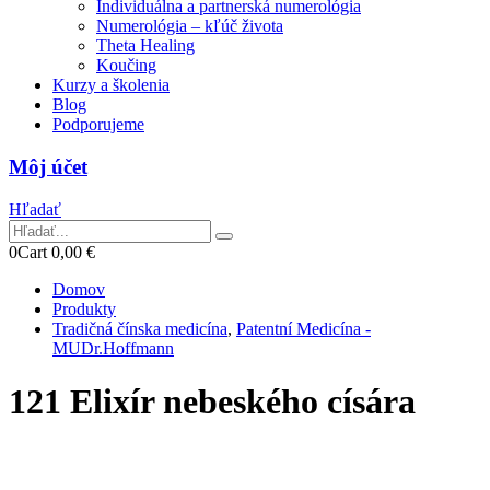
Individuálna a partnerská numerológia
Numerológia – kľúč života
Theta Healing
Koučing
Kurzy a školenia
Blog
Podporujeme
Môj účet
Hľadať
0
Cart
0,00
€
Domov
Produkty
Tradičná čínska medicína
,
Patentní Medicína -
MUDr.Hoffmann
121 Elixír nebeského císára