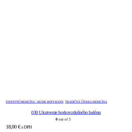
PATENTNÍ MEDICÍNA - MUDR.HOFFMANN
,
TRADIČNÁ ČÍNSKA MEDICÍNA
030 Ukotvenie horkovzdušného balónu
0
out of 5
18,00
€
s DPH