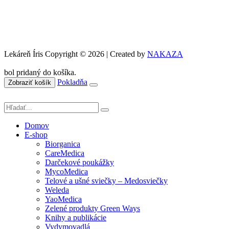
Lekáreň Íris Copyright © 2026 | Created by
NAKAZA
bol pridaný do košíka.
Pokladňa
Zobraziť košík
Domov
E-shop
Biorganica
CareMedica
Darčekové poukážky
MycoMedica
Telové a ušné sviečky – Medosviečky
Weleda
YaoMedica
Zelené produkty Green Ways
Knihy a publikácie
Vydymovadlá