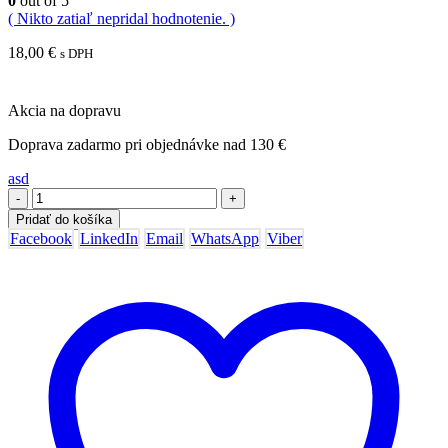
0
out of 5
( Nikto zatiaľ nepridal hodnotenie. )
18,00
€
s DPH
Akcia na dopravu
Doprava zadarmo pri objednávke nad 130 €
asd
-
+
Pridať do košíka
Facebook
LinkedIn
Email
WhatsApp
Viber