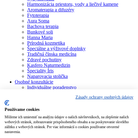
Harmonizácia priestoru, vody a liečivé kamene
Aromaterapia a difuzéry
Fytoterapia
Aura Soma
Bachova terapia
Bunkové soli
Hanna Maria
Prírodná kozmetika
Špeciálne a výživové doplnky
Tradičná čínska medicína
Zdravé pochutiny
Kasfero Naturmedizin
Špeciality Íris
Naparovacia stolička
Osobné konzultácie
Individuálne poradenstvo
Aura Soma
Zásady ochrany osobných údajov
Bachova terapia
Schüsslerove soli
Aromaterapia
Používame cookies
Homeopatia
Môžeme ich umiestniť na analýzu údajov o našich návštevníkoch, na zlepšenie našich
Individuálna a partnerská numerológia
webových stránok, zobrazovanie prispôsobeného obsahu a na poskytovanie skvelého
Numerológia – kľúč života
zážitku z webových stránok. Pre viac informácií o cookies používame otvorené
Theta Healing
nastavenia.
Koučing