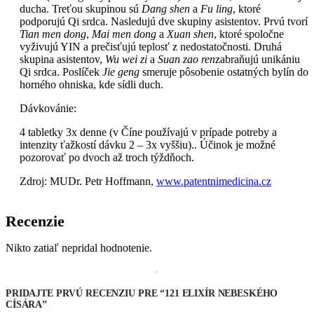
ducha. Treťou skupinou sú
Dang shen
a
Fu ling
, ktoré
podporujú Qi srdca. Nasledujú dve skupiny asistentov. Prvú tvorí
Tian men dong
,
Mai men dong
a
Xuan shen
, ktoré spoločne
vyživujú YIN a prečisťujú teplosť z nedostatočnosti. Druhá
skupina asistentov,
Wu wei zi
a
Suan zao ren
zabraňujú unikániu
Qi srdca. Poslíček
Jie geng
smeruje pôsobenie ostatných bylín do
horného ohniska, kde sídli duch.
Dávkovánie:
4 tabletky 3x denne (v Číne používajú v prípade potreby a
intenzity ťažkostí dávku 2 – 3x vyššiu).. Účinok je možné
pozorovať po dvoch až troch týždňoch.
Zdroj: MUDr. Petr Hoffmann,
www.patentnimedicina.cz
Recenzie
Nikto zatiaľ nepridal hodnotenie.
PRIDAJTE PRVÚ RECENZIU PRE “121 ELIXÍR NEBESKÉHO
CÍSÁRA”