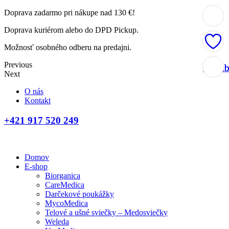
Doprava zadarmo pri nákupe nad 130 €!
Doprava kuriérom alebo do DPD Pickup.
Možnosť osobného odberu na predajni.
Previous
Obľúb
Obľúb
Obľúb
Obľúb
Next
O nás
Kontakt
+421 917 520 249
Domov
E-shop
Biorganica
CareMedica
Darčekové poukážky
MycoMedica
Telové a ušné sviečky – Medosviečky
Weleda