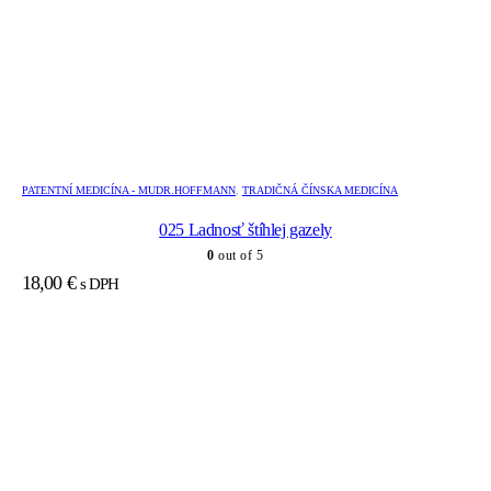
PATENTNÍ MEDICÍNA - MUDR.HOFFMANN
,
TRADIČNÁ ČÍNSKA MEDICÍNA
025 Ladnosť štíhlej gazely
0
out of 5
18,00
€
s DPH