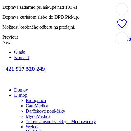
Doprava zadarmo pri nákupe nad 130 €!
Doprava kuriérom alebo do DPD Pickup.
Možnosť osobného odberu na predajni.
Previous
Obľúb
Obľúb
Obľúb
Obľúb
Next
O nás
Kontakt
+421 917 520 249
Domov
E-shop
Biorganica
CareMedica
Darčekové poukážky
MycoMedica
Telové a ušné sviečky – Medosviečky
Weleda