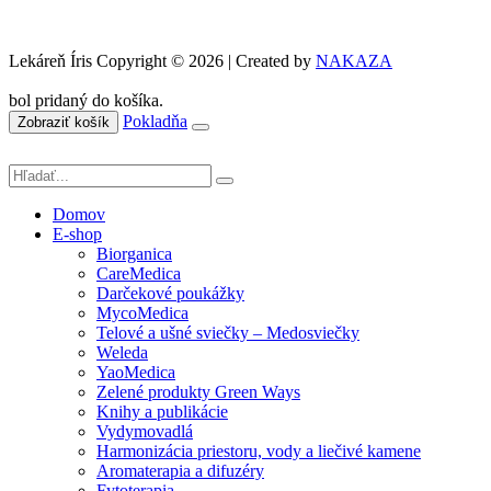
Lekáreň Íris Copyright © 2026 | Created by
NAKAZA
bol pridaný do košíka.
Pokladňa
Zobraziť košík
Domov
E-shop
Biorganica
CareMedica
Darčekové poukážky
MycoMedica
Telové a ušné sviečky – Medosviečky
Weleda
YaoMedica
Zelené produkty Green Ways
Knihy a publikácie
Vydymovadlá
Harmonizácia priestoru, vody a liečivé kamene
Aromaterapia a difuzéry
Fytoterapia