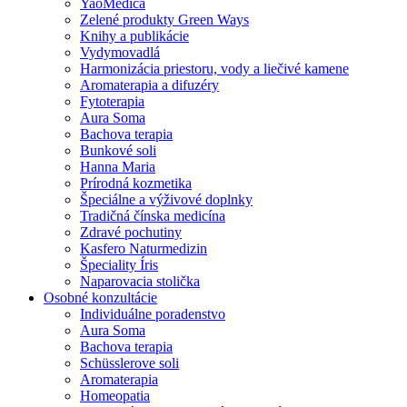
YaoMedica
Zelené produkty Green Ways
Knihy a publikácie
Vydymovadlá
Harmonizácia priestoru, vody a liečivé kamene
Aromaterapia a difuzéry
Fytoterapia
Aura Soma
Bachova terapia
Bunkové soli
Hanna Maria
Prírodná kozmetika
Špeciálne a výživové doplnky
Tradičná čínska medicína
Zdravé pochutiny
Kasfero Naturmedizin
Špeciality Íris
Naparovacia stolička
Osobné konzultácie
Individuálne poradenstvo
Aura Soma
Bachova terapia
Schüsslerove soli
Aromaterapia
Homeopatia