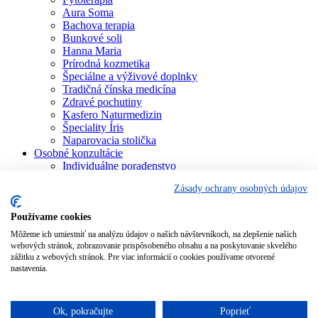
Aura Soma
Bachova terapia
Bunkové soli
Hanna Maria
Prírodná kozmetika
Špeciálne a výživové doplnky
Tradičná čínska medicína
Zdravé pochutiny
Kasfero Naturmedizin
Špeciality Íris
Naparovacia stolička
Osobné konzultácie
Individuálne poradenstvo
Aura Soma
Zásady ochrany osobných údajov
Bachova terapia
Schüsslerove soli
Aromaterapia
Používame cookies
Homeopatia
Môžeme ich umiestniť na analýzu údajov o našich návštevníkoch, na zlepšenie našich
Individuálna a partnerská numerológia
webových stránok, zobrazovanie prispôsobeného obsahu a na poskytovanie skvelého
Numerológia – kľúč života
zážitku z webových stránok. Pre viac informácií o cookies používame otvorené
Theta Healing
nastavenia.
Koučing
Kurzy a školenia
Blog
Ok, pokračujte
Poprieť