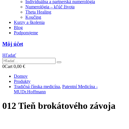
Individuálna a partnerská numerológia
Numerológia – kľúč života
Theta Healing
Koučing
Kurzy a školenia
Blog
Podporujeme
Môj účet
Hľadať
0
Cart
0,00
€
Domov
Produkty
Tradičná čínska medicína
,
Patentní Medicína -
MUDr.Hoffmann
012 Tieň brokátového závoja