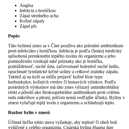
Angína
Infekcia s horúčkou
Zápal stredného ucha
Kožné zápaly
Zápal pŕs
Popis:
Táto bylinná zmes sa v Číne používa ako prírodné antibiotikum
proti infekciám s horúčkou. Infekcia je podľa čínskej medicíny
spôsobená preniknutím teplého toxínu do organizmu a jeho
pomnožením vznikajú také príznaky ako je horúčka,
podráždenosť, suché ústa, začervenané bolestivé suché hrdlo,
opuchnuté lymfatické krčné uzliny a celkové známky zápalu.
Taktiež aj na koži sa môžu prejaviť kožné lézie typu
karbunkulov, kožných vredov či hnisavých výtokov. Podľa
posledných výskumov má táto zmes výrazný antimikrobiálny
efekt a pôsobí ako širokospektrálne antibiotikum proti celému
radu mikróbov a plesní, pričom nemá vedľajšie účinky. Byliny v
zmesi vylučujú teplý toxín z organizmu a ochladzujú teplo.
Rozbor bylín v zmesi:
Účinná liečba tohto stavu vyžaduje, aby teplosť či oheň boli
vylúčené z celého organizmu. Cisárská bylina
Huang lian