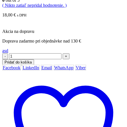
0
out of 5
( Nikto zatiaľ nepridal hodnotenie. )
18,00
€
s DPH
Akcia na dopravu
Doprava zadarmo pri objednávke nad 130 €
asd
-
+
Pridať do košíka
Facebook
LinkedIn
Email
WhatsApp
Viber