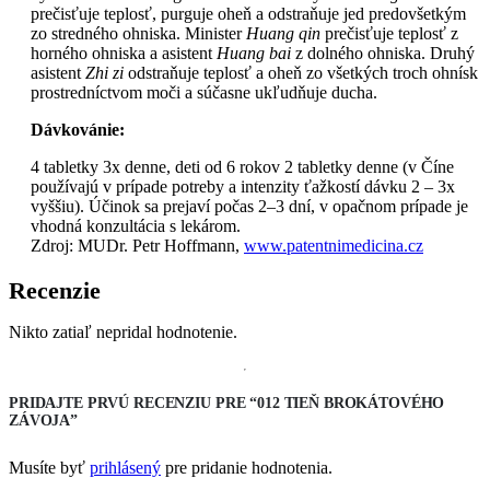
prečisťuje teplosť, purguje oheň a odstraňuje jed predovšetkým
zo stredného ohniska. Minister
Huang qin
prečisťuje teplosť z
horného ohniska a asistent
Huang bai
z dolného ohniska. Druhý
asistent
Zhi zi
odstraňuje teplosť a oheň zo všetkých troch ohnísk
prostredníctvom moči a súčasne ukľudňuje ducha.
Dávkovánie:
4 tabletky 3x denne, deti od 6 rokov 2 tabletky denne (v Číne
používajú v prípade potreby a intenzity ťažkostí dávku 2 – 3x
vyššiu). Účinok sa prejaví počas 2–3 dní, v opačnom prípade je
vhodná konzultácia s lekárom.
Zdroj: MUDr. Petr Hoffmann,
www.patentnimedicina.cz
Recenzie
Nikto zatiaľ nepridal hodnotenie.
PRIDAJTE PRVÚ RECENZIU PRE “012 TIEŇ BROKÁTOVÉHO
ZÁVOJA”
Musíte byť
prihlásený
pre pridanie hodnotenia.