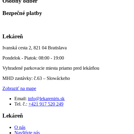
Osobný odber
Bezpečné platby
Lekáreň
Ivanská cesta 2, 821 04 Bratislava
Pondelok - Piatok: 08:00 - 19:00
Vyhradené parkovacie miesta priamo pred lekárňou
MHD zastávky: č.63 – Slowáckeho
Zobraziť na mape
Email:
info@lekareniris.sk
Tel. č.:
+421 917 520 249
Lekáreň
O nás
Navštívte nás