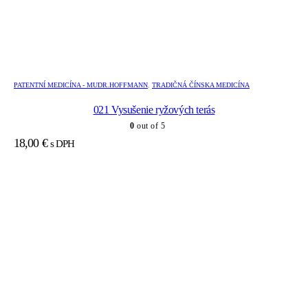
PATENTNÍ MEDICÍNA - MUDR.HOFFMANN
,
TRADIČNÁ ČÍNSKA MEDICÍNA
021 Vysušenie ryžových terás
0
out of 5
18,00
€
s DPH