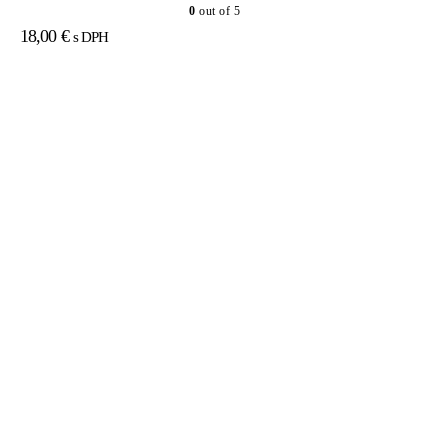
0
out of 5
18,00
€
s DPH