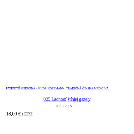
PATENTNÍ MEDICÍNA - MUDR.HOFFMANN
,
TRADIČNÁ ČÍNSKA MEDICÍNA
025 Ladnosť štíhlej gazely
0
out of 5
18,00
€
s DPH