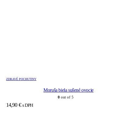
ZDRAVÉ POCHUTINY
Moruša biela sušené ovocie
0
out of 5
14,90
€
s DPH