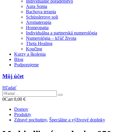
Individuálne poradenstvo
Aura Soma
Bachova terapia
Schüsslerove soli
Aromaterapia
Homeopatia
Individuálna a partnerská numerológia
Numerológia – kľúč života
Theta Healing
Koučing
Kurzy a školenia
Blog
Podporujeme
Môj účet
Hľadať
0
Cart
0,00
€
Domov
Produkty
Zdravé pochutiny
,
Špeciálne a výživové doplnky