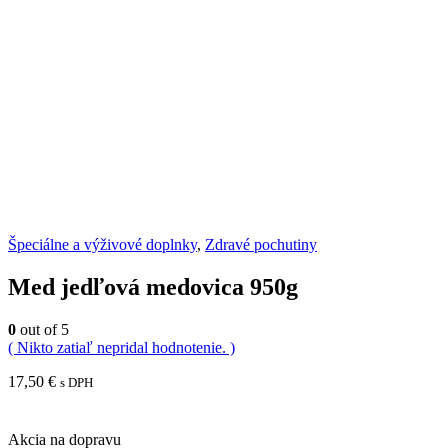
Špeciálne a výživové doplnky
,
Zdravé pochutiny
Med jedľová medovica 950g
0
out of 5
( Nikto zatiaľ nepridal hodnotenie. )
17,50
€
s DPH
Akcia na dopravu