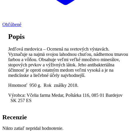
Obľúbené
Popis
Jedľová medovica – Ocenená na svetových výstavách.
Vyznačuje sa najmä svojou lahodnou chuťou, nádhernou tmavou
farbou a vôňou. Obsahuje veľmi veľké množstvo minerálov,
stopových prvkov a výživných látok. Jeho antibakteriálna
účinnosť je oproti ostatným medom veľmi vysoká a je na
medicínske a liečebné účely najvhodnejší.
Hmotnosť 950 g. Rok znášky 2018.
Výrobca: Včelia farma Medar, Poštárka 116, 085 01 Bardejov
SK 257 ES
Recenzie
Nikto zatiaľ nepridal hodnotenie.