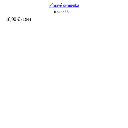
Píniové semienka
0
out of 5
18,90
€
s DPH