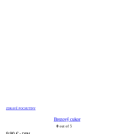
ZDRAVÉ POCHUTINY
Brezový cukor
0
out of 5
9,90
€