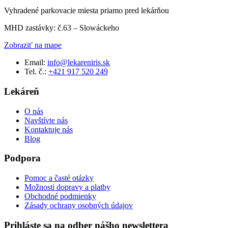
Vyhradené parkovacie miesta priamo pred lekárňou
MHD zastávky: č.63 – Slowáckeho
Zobraziť na mape
Email:
info@lekareniris.sk
Tel. č.:
+421 917 520 249
Lekáreň
O nás
Navštívte nás
Kontaktuje nás
Blog
Podpora
Pomoc a časté otázky
Možnosti dopravy a platby
Obchodné podmienky
Zásady ochrany osobných údajov
Prihláste sa na odber nášho newslettera