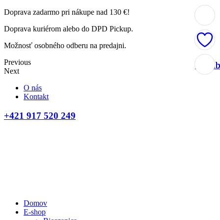
Doprava zadarmo pri nákupe nad 130 €!
Doprava kuriérom alebo do DPD Pickup.
Možnosť osobného odberu na predajni.
Previous
Obľúb
Obľúb
Obľúb
Obľúb
Next
O nás
Kontakt
+421 917 520 249
Domov
E-shop