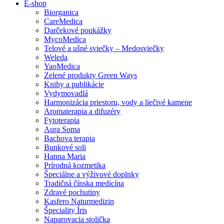
E-shop
Biorganica
CareMedica
Darčekové poukážky
MycoMedica
Telové a ušné sviečky – Medosviečky
Weleda
YaoMedica
Zelené produkty Green Ways
Knihy a publikácie
Vydymovadlá
Harmonizácia priestoru, vody a liečivé kamene
Aromaterapia a difuzéry
Fytoterapia
Aura Soma
Bachova terapia
Bunkové soli
Hanna Maria
Prírodná kozmetika
Špeciálne a výživové doplnky
Tradičná čínska medicína
Zdravé pochutiny
Kasfero Naturmedizin
Špeciality Íris
Naparovacia stolička