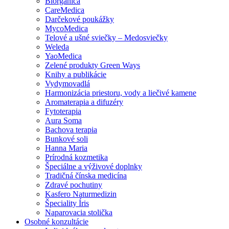
Biorganica
CareMedica
Darčekové poukážky
MycoMedica
Telové a ušné sviečky – Medosviečky
Weleda
YaoMedica
Zelené produkty Green Ways
Knihy a publikácie
Vydymovadlá
Harmonizácia priestoru, vody a liečivé kamene
Aromaterapia a difuzéry
Fytoterapia
Aura Soma
Bachova terapia
Bunkové soli
Hanna Maria
Prírodná kozmetika
Špeciálne a výživové doplnky
Tradičná čínska medicína
Zdravé pochutiny
Kasfero Naturmedizin
Špeciality Íris
Naparovacia stolička
Osobné konzultácie