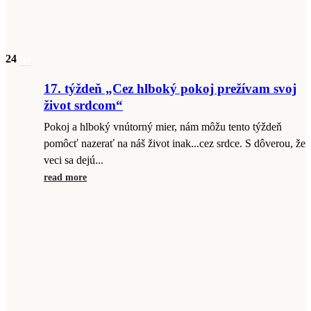
24
apr
17. týždeň „Cez hlboký pokoj prežívam svoj
život srdcom“
Pokoj a hlboký vnútorný mier, nám môžu tento týždeň
pomôcť nazerať na náš život inak...cez srdce. S dôverou, že
veci sa dejú...
read more