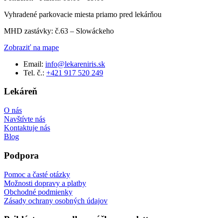
Vyhradené parkovacie miesta priamo pred lekárňou
MHD zastávky: č.63 – Slowáckeho
Zobraziť na mape
Email:
info@lekareniris.sk
Tel. č.:
+421 917 520 249
Lekáreň
O nás
Navštívte nás
Kontaktuje nás
Blog
Podpora
Pomoc a časté otázky
Možnosti dopravy a platby
Obchodné podmienky
Zásady ochrany osobných údajov