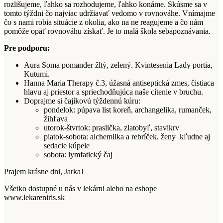
rozlišujeme, ľahko sa rozhodujeme, ľahko konáme. Skúsme sa v
tomto týždni čo najviac udržiavať vedomo v rovnováhe. Vnímajme
čo s nami robia situácie z okolia, ako na ne reagujeme a čo nám
pomôže opäť rovnováhu získať. Je to malá škola sebapoznávania.
Pre podporu:
Aura Soma pomander žltý, zelený. Kvintesenia Lady portia,
Kutumi.
Hanna Maria Therapy č.3, úžasná antiseptická zmes, čistiaca
hlavu aj priestor a spriechodňujúca naše cítenie v bruchu.
Doprajme si čajíkovú týždennú kúru:
pondelok: púpava list koreň, archangelika, rumanček,
žihľava
utorok-štvrtok: praslička, zlatobyľ, stavikrv
piatok-sobota: alchemilka a rebríček, ženy kľudne aj
sedacie kúpele
sobota: lymfatický čaj
Prajem krásne dni, JarkaJ
Všetko dostupné u nás v lekárni alebo na eshope
www.lekareniris.sk