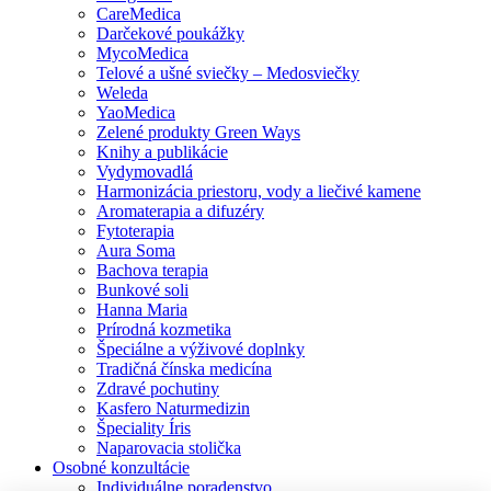
CareMedica
Darčekové poukážky
MycoMedica
Telové a ušné sviečky – Medosviečky
Weleda
YaoMedica
Zelené produkty Green Ways
Knihy a publikácie
Vydymovadlá
Harmonizácia priestoru, vody a liečivé kamene
Aromaterapia a difuzéry
Fytoterapia
Aura Soma
Bachova terapia
Bunkové soli
Hanna Maria
Prírodná kozmetika
Špeciálne a výživové doplnky
Tradičná čínska medicína
Zdravé pochutiny
Kasfero Naturmedizin
Špeciality Íris
Naparovacia stolička
Osobné konzultácie
Individuálne poradenstvo