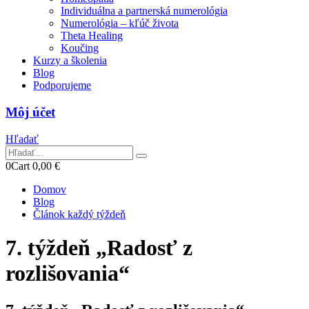
Individuálna a partnerská numerológia
Numerológia – kľúč života
Theta Healing
Koučing
Kurzy a školenia
Blog
Podporujeme
Môj účet
Hľadať
0
Cart
0,00
€
Domov
Blog
Článok každý týždeň
7. týždeň „Radosť z
rozlišovania“