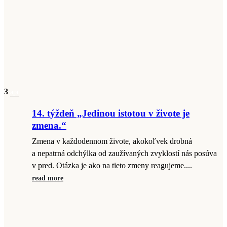
3
apr
14. týždeň „Jedinou istotou v živote je
zmena.“
Zmena v každodennom živote, akokoľvek drobná
a nepatrná odchýlka od zaužívaných zvyklostí nás posúva
v pred. Otázka je ako na tieto zmeny reagujeme....
read more