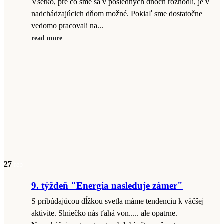
Všetko, pre čo sme sa v posledných dňoch rozhodli, je v
nadchádzajúcich dňom možné. Pokiaľ sme dostatočne
vedomo pracovali na...
read more
27
feb
9. týždeň "Energia nasleduje zámer"
S pribúdajúcou dĺžkou svetla máme tendenciu k väčšej
aktivite. Slniečko nás ťahá von..... ale opatrne.