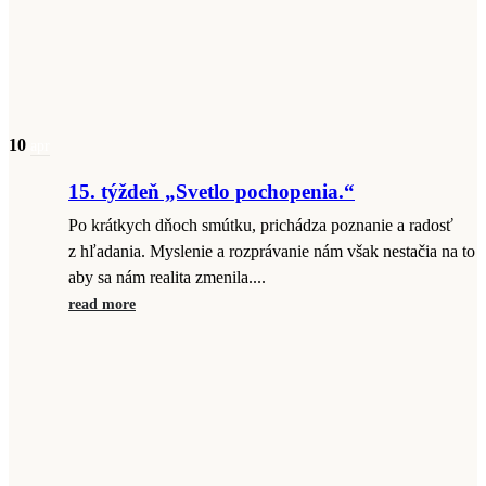
10
apr
15. týždeň „Svetlo pochopenia.“
Po krátkych dňoch smútku, prichádza poznanie a radosť
z hľadania. Myslenie a rozprávanie nám však nestačia na to
aby sa nám realita zmenila....
read more