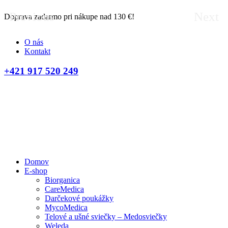
Previous
Next
Doprava zadarmo pri nákupe nad 130 €!
D
O nás
Kontakt
+421 917 520 249
Domov
E-shop
Biorganica
CareMedica
Darčekové poukážky
MycoMedica
Telové a ušné sviečky – Medosviečky
Weleda