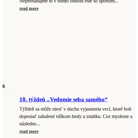
Nepreháňajme to v tomto období ešte so športom...
read more
6
mar
10. týždeň „Vedomie seba samého“
Týždeň sa môže niesť v duchu vyjasnenia vecí, ktoré boli
doposiaľ zahalené rúškom hmly a zmätku. Cez myslenie a
následne...
read more