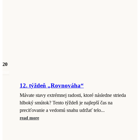
20
mar
12. týždeň „Rovnováha“
Mávate stavy extrémnej radosti, ktoré následne strieda
hlboký smútok? Tento týždeň je najlepší čas na
preciťovanie a vedomú snahu udržať telo...
read more