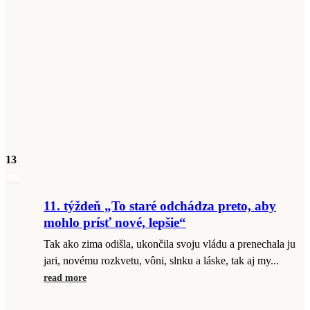
13
mar
11. týždeň „To staré odchádza preto, aby
mohlo prísť nové, lepšie“
Tak ako zima odišla, ukončila svoju vládu a prenechala ju
jari, novému rozkvetu, vôni, slnku a láske, tak aj my...
read more