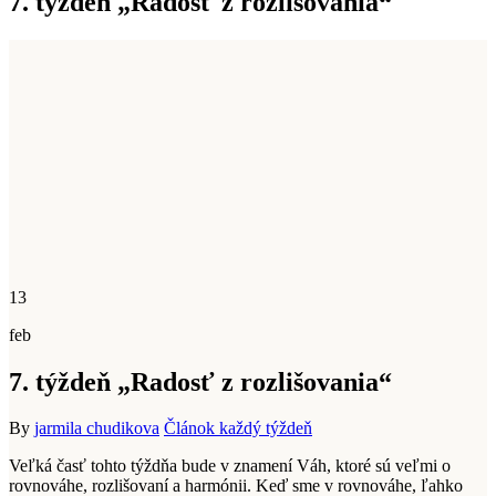
7. týždeň „Radosť z rozlišovania“
13
feb
7. týždeň „Radosť z rozlišovania“
By
jarmila chudikova
Článok každý týždeň
Veľká časť tohto týždňa bude v znamení Váh, ktoré sú veľmi o
rovnováhe, rozlišovaní a harmónii. Keď sme v rovnováhe, ľahko