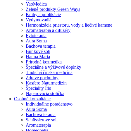
YaoMedica
Zelené produkty Green Ways
Knihy a publikácie
Vydymovadlá
Harmonizácia priestoru, vody a liečivé kamene
Aromaterapia a difuzéry
Fytoterapia
Aura Soma
Bachova terapia
Bunkové soli
Hanna Maria
Prírodná kozmetika
Špeciálne a výživové doplnky
Tradičná čínska medicína
Zdravé pochutiny
Kasfero Naturmedizin
Špeciality Íris
Naparovacia stolička
Osobné konzultácie
Individuálne poradenstvo
Aura Soma
Bachova terapia
Schüsslerove soli
Aromaterapia
Homeopatia