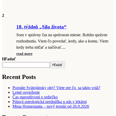
2
máj
18. týždeň „Sila života“
Som v správny čas na správnom mieste. Robím správne
rozhodnutia. Viem čo povedať, kedy, ako a komu. Viem
kedy treba mlčať a načúvať....
read more
Hľadať
Hľadať
Recent Posts
Poznáte Svätojánsky olej? Viete pre čo sa takto volá?
Letné osvieženie
Čas starostlivosti o srdiečko
Pútavá astrologická prednáška u nás v lekárni
Misia Homeopatia – nový termín od 26.9.2026