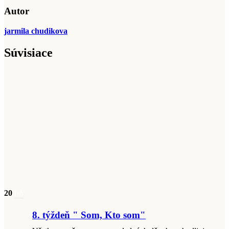
Autor
jarmila chudikova
Súvisiace
20
feb
8. týždeň " Som, Kto som"