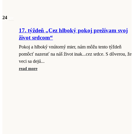
24
apr
17. týždeň „Cez hlboký pokoj prežívam svoj
život srdcom“
Pokoj a hlboký vnútorný mier, nám môžu tento týždeň
pomôcť nazerať na náš život inak...cez srdce. S dôverou, že
veci sa dejú...
read more