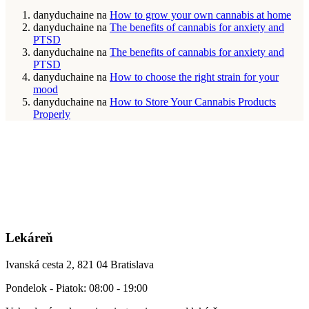
danyduchaine
na
How to grow your own cannabis at home
danyduchaine
na
The benefits of cannabis for anxiety and
PTSD
danyduchaine
na
The benefits of cannabis for anxiety and
PTSD
danyduchaine
na
How to choose the right strain for your
mood
danyduchaine
na
How to Store Your Cannabis Products
Properly
Lekáreň
Ivanská cesta 2, 821 04 Bratislava
Pondelok - Piatok: 08:00 - 19:00