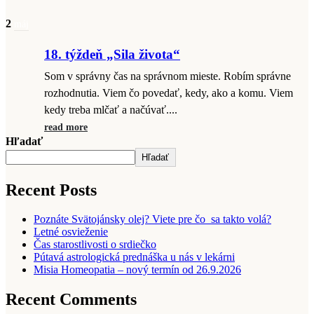
2
máj
18. týždeň „Sila života“
Som v správny čas na správnom mieste. Robím správne
rozhodnutia. Viem čo povedať, kedy, ako a komu. Viem
kedy treba mlčať a načúvať....
read more
Hľadať
Hľadať
Recent Posts
Poznáte Svätojánsky olej? Viete pre čo sa takto volá?
Letné osvieženie
Čas starostlivosti o srdiečko
Pútavá astrologická prednáška u nás v lekárni
Misia Homeopatia – nový termín od 26.9.2026
Recent Comments