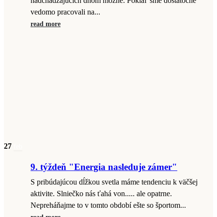
nadchádzajúcich dňom možné. Pokiaľ sme dostatočne
vedomo pracovali na...
read more
27
feb
9. týždeň "Energia nasleduje zámer"
S pribúdajúcou dĺžkou svetla máme tendenciu k väčšej
aktivite. Slniečko nás ťahá von..... ale opatrne.
Nepreháňajme to v tomto období ešte so športom...