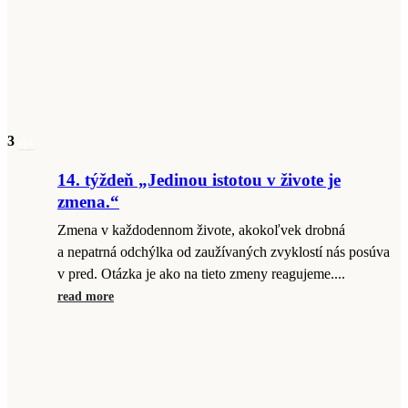
3
apr
14. týždeň „Jedinou istotou v živote je
zmena.“
Zmena v každodennom živote, akokoľvek drobná
a nepatrná odchýlka od zaužívaných zvyklostí nás posúva
v pred. Otázka je ako na tieto zmeny reagujeme....
read more