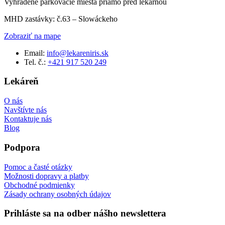
Vyhradené parkovacie miesta priamo pred lekárňou
MHD zastávky: č.63 – Slowáckeho
Zobraziť na mape
Email:
info@lekareniris.sk
Tel. č.:
+421 917 520 249
Lekáreň
O nás
Navštívte nás
Kontaktuje nás
Blog
Podpora
Pomoc a časté otázky
Možnosti dopravy a platby
Obchodné podmienky
Zásady ochrany osobných údajov
Prihláste sa na odber nášho newslettera