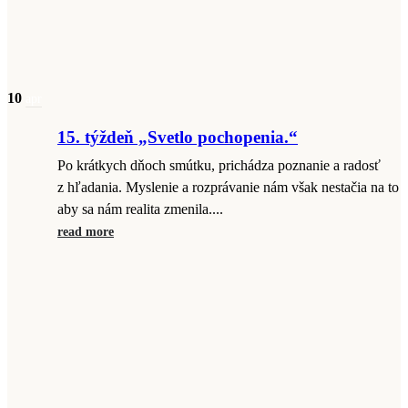
10
apr
15. týždeň „Svetlo pochopenia.“
Po krátkych dňoch smútku, prichádza poznanie a radosť
z hľadania. Myslenie a rozprávanie nám však nestačia na to
aby sa nám realita zmenila....
read more