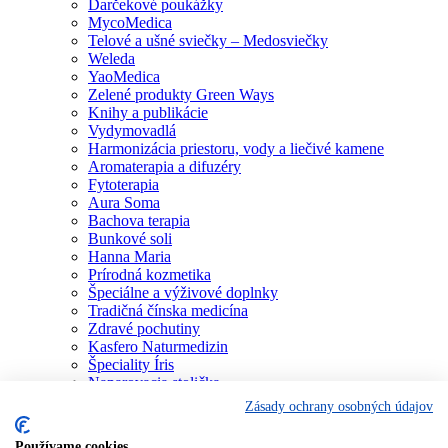
Darčekové poukážky
MycoMedica
Telové a ušné sviečky – Medosviečky
Weleda
YaoMedica
Zelené produkty Green Ways
Knihy a publikácie
Vydymovadlá
Harmonizácia priestoru, vody a liečivé kamene
Aromaterapia a difuzéry
Fytoterapia
Aura Soma
Bachova terapia
Bunkové soli
Hanna Maria
Prírodná kozmetika
Špeciálne a výživové doplnky
Tradičná čínska medicína
Zdravé pochutiny
Kasfero Naturmedizin
Špeciality Íris
Naparovacia stolička
Osobné konzultácie
Zásady ochrany osobných údajov
Individuálne poradenstvo
Aura Soma
Používame cookies