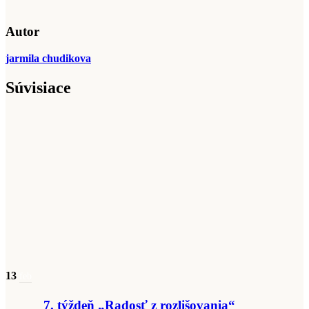
Autor
jarmila chudikova
Súvisiace
13
feb
7. týždeň „Radosť z rozlišovania“