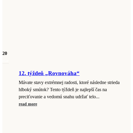
20
mar
12. týždeň „Rovnováha“
Mávate stavy extrémnej radosti, ktoré následne strieda
hlboký smútok? Tento týždeň je najlepší čas na
preciťovanie a vedomú snahu udržať telo...
read more