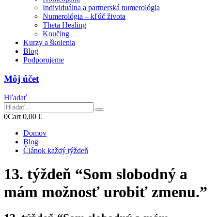
Individuálna a partnerská numerológia
Numerológia – kľúč života
Theta Healing
Koučing
Kurzy a školenia
Blog
Podporujeme
Môj účet
Hľadať
0
Cart
0,00
€
Domov
Blog
Článok každý týždeň
13. týždeň “Som slobodný a
mám možnosť urobiť zmenu.”