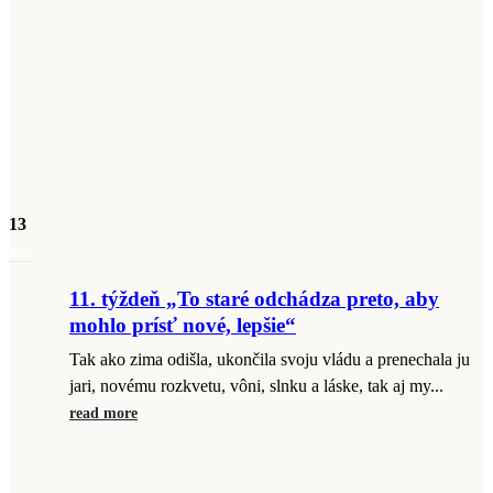
13
mar
11. týždeň „To staré odchádza preto, aby
mohlo prísť nové, lepšie“
Tak ako zima odišla, ukončila svoju vládu a prenechala ju
jari, novému rozkvetu, vôni, slnku a láske, tak aj my...
read more