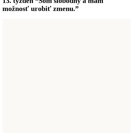
13. týždeň “Som slobodný a mám
možnosť urobiť zmenu.”