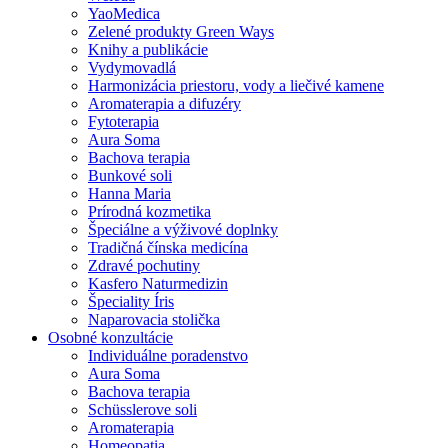
YaoMedica
Zelené produkty Green Ways
Knihy a publikácie
Vydymovadlá
Harmonizácia priestoru, vody a liečivé kamene
Aromaterapia a difuzéry
Fytoterapia
Aura Soma
Bachova terapia
Bunkové soli
Hanna Maria
Prírodná kozmetika
Špeciálne a výživové doplnky
Tradičná čínska medicína
Zdravé pochutiny
Kasfero Naturmedizin
Špeciality Íris
Naparovacia stolička
Osobné konzultácie
Individuálne poradenstvo
Aura Soma
Bachova terapia
Schüsslerove soli
Aromaterapia
Homeopatia