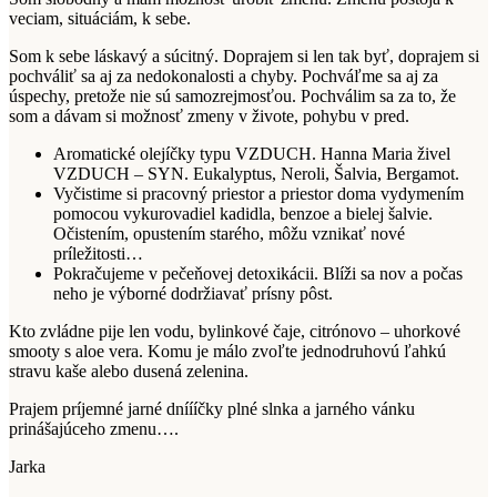
veciam, situáciám, k sebe.
Som k sebe láskavý a súcitný. Doprajem si len tak byť, doprajem si
pochváliť sa aj za nedokonalosti a chyby. Pochváľme sa aj za
úspechy, pretože nie sú samozrejmosťou. Pochválim sa za to, že
som a dávam si možnosť zmeny v živote, pohybu v pred.
Aromatické olejíčky typu VZDUCH. Hanna Maria živel
VZDUCH – SYN. Eukalyptus, Neroli, Šalvia, Bergamot.
Vyčistime si pracovný priestor a priestor doma vydymením
pomocou vykurovadiel kadidla, benzoe a bielej šalvie.
Očistením, opustením starého, môžu vznikať nové
príležitosti…
Pokračujeme v pečeňovej detoxikácii. Blíži sa nov a počas
neho je výborné dodržiavať prísny pôst.
Kto zvládne pije len vodu, bylinkové čaje, citrónovo – uhorkové
smooty s aloe vera. Komu je málo zvoľte jednodruhovú ľahkú
stravu kaše alebo dusená zelenina.
Prajem príjemné jarné dníííčky plné slnka a jarného vánku
prinášajúceho zmenu….
Jarka