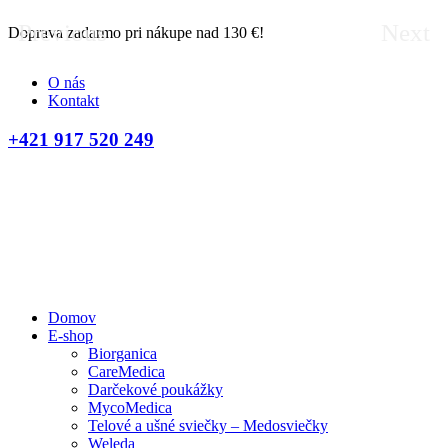
Previous
Next
Doprava zadarmo pri nákupe nad 130 €!
D
O nás
Kontakt
+421 917 520 249
Domov
E-shop
Biorganica
CareMedica
Darčekové poukážky
MycoMedica
Telové a ušné sviečky – Medosviečky
Weleda