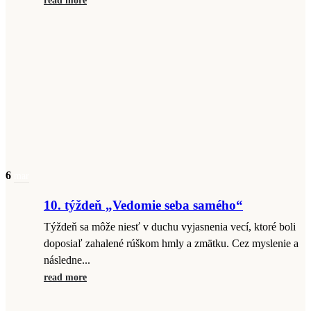
read more
6
mar
10. týždeň „Vedomie seba samého“
Týždeň sa môže niesť v duchu vyjasnenia vecí, ktoré boli
doposiaľ zahalené rúškom hmly a zmätku. Cez myslenie a
následne...
read more