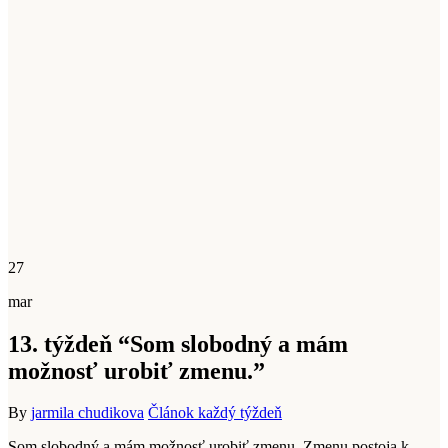
27
mar
13. týždeň “Som slobodný a mám
možnosť urobiť zmenu.”
By
jarmila chudikova
Článok každý týždeň
Som slobodný a mám možnosť urobiť zmenu. Zmenu postoja k