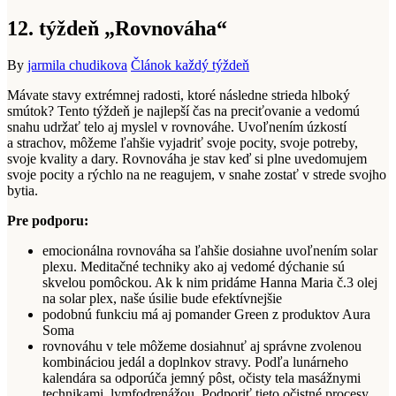
12. týždeň „Rovnováha“
By
jarmila chudikova
Článok každý týždeň
Mávate stavy extrémnej radosti, ktoré následne strieda hlboký
smútok? Tento týždeň je najlepší čas na preciťovanie a vedomú
snahu udržať telo aj myslel v rovnováhe. Uvoľnením úzkostí
a strachov, môžeme ľahšie vyjadriť svoje pocity, svoje potreby,
svoje kvality a dary. Rovnováha je stav keď si plne uvedomujem
svoje pocity a rýchlo na ne reagujem, v snahe zostať v strede svojho
bytia.
Pre podporu:
emocionálna rovnováha sa ľahšie dosiahne uvoľnením solar
plexu. Meditačné techniky ako aj vedomé dýchanie sú
skvelou pomôckou. Ak k nim pridáme Hanna Maria č.3 olej
na solar plex, naše úsilie bude efektívnejšie
podobnú funkciu má aj pomander Green z produktov Aura
Soma
rovnováhu v tele môžeme dosiahnuť aj správne zvolenou
kombináciou jedál a doplnkov stravy. Podľa lunárneho
kalendára sa odporúča jemný pôst, očisty tela masážnymi
technikami, lymfodrenážou. Podporiť tieto očistné procesy