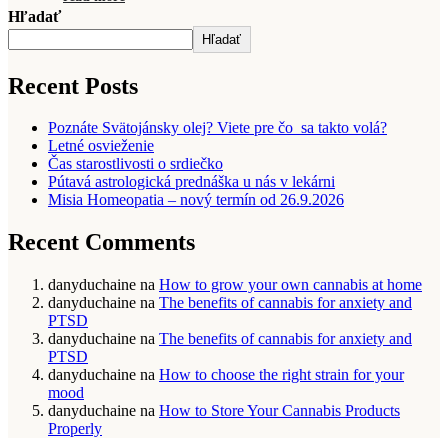
Hľadať
Hľadať
Recent Posts
Poznáte Svätojánsky olej? Viete pre čo sa takto volá?
Letné osvieženie
Čas starostlivosti o srdiečko
Pútavá astrologická prednáška u nás v lekárni
Misia Homeopatia – nový termín od 26.9.2026
Recent Comments
danyduchaine
na
How to grow your own cannabis at home
danyduchaine
na
The benefits of cannabis for anxiety and
PTSD
danyduchaine
na
The benefits of cannabis for anxiety and
PTSD
danyduchaine
na
How to choose the right strain for your
mood
danyduchaine
na
How to Store Your Cannabis Products
Properly