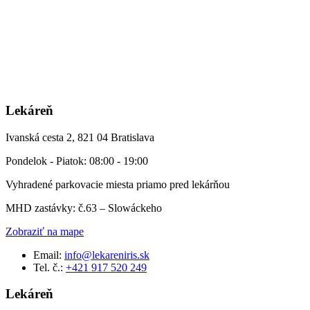
Lekáreň
Ivanská cesta 2, 821 04 Bratislava
Pondelok - Piatok: 08:00 - 19:00
Vyhradené parkovacie miesta priamo pred lekárňou
MHD zastávky: č.63 – Slowáckeho
Zobraziť na mape
Email:
info@lekareniris.sk
Tel. č.:
+421 917 520 249
Lekáreň