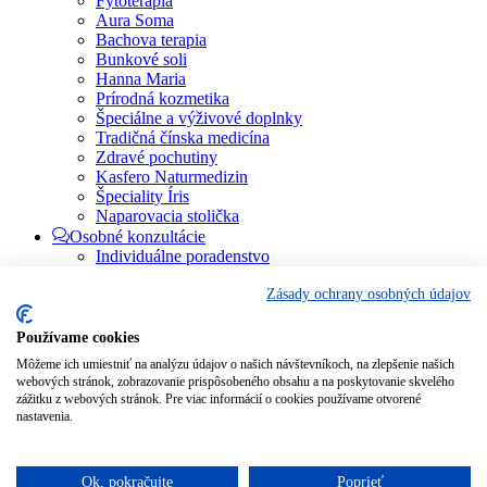
Fytoterapia
Aura Soma
Bachova terapia
Bunkové soli
Hanna Maria
Prírodná kozmetika
Špeciálne a výživové doplnky
Tradičná čínska medicína
Zdravé pochutiny
Kasfero Naturmedizin
Špeciality Íris
Naparovacia stolička
Osobné konzultácie
Individuálne poradenstvo
Aura Soma
Bachova terapia
Zásady ochrany osobných údajov
Schüsslerove soli
Aromaterapia
Používame cookies
Homeopatia
Môžeme ich umiestniť na analýzu údajov o našich návštevníkoch, na zlepšenie našich
Individuálna a partnerská numerológia
webových stránok, zobrazovanie prispôsobeného obsahu a na poskytovanie skvelého
Numerológia – kľúč života
zážitku z webových stránok. Pre viac informácií o cookies používame otvorené
Theta Healing
nastavenia.
Koučing
Kurzy a školenia
Blog
Ok, pokračujte
Poprieť