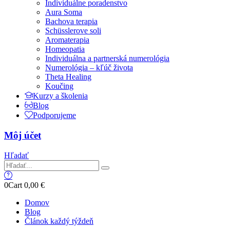
Individuálne poradenstvo
Aura Soma
Bachova terapia
Schüsslerove soli
Aromaterapia
Homeopatia
Individuálna a partnerská numerológia
Numerológia – kľúč života
Theta Healing
Koučing
Kurzy a školenia
Blog
Podporujeme
Môj účet
Hľadať
0
Cart
0,00
€
Domov
Blog
Článok každý týždeň