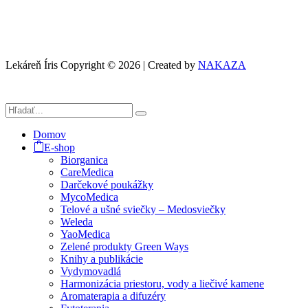
Lekáreň Íris Copyright © 2026 | Created by
NAKAZA
Domov
E-shop
Biorganica
CareMedica
Darčekové poukážky
MycoMedica
Telové a ušné sviečky – Medosviečky
Weleda
YaoMedica
Zelené produkty Green Ways
Knihy a publikácie
Vydymovadlá
Harmonizácia priestoru, vody a liečivé kamene
Aromaterapia a difuzéry