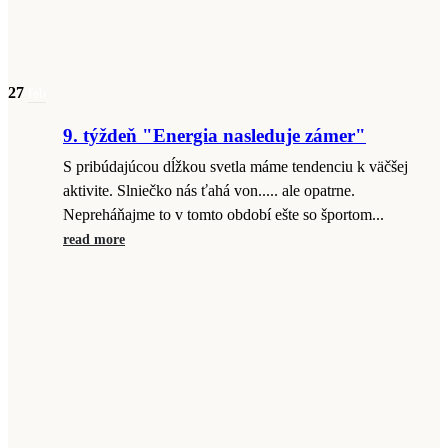
27
feb
9. týždeň "Energia nasleduje zámer"
S pribúdajúcou dĺžkou svetla máme tendenciu k väčšej
aktivite. Slniečko nás ťahá von..... ale opatrne.
Nepreháňajme to v tomto období ešte so športom...
read more