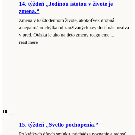
14. týždeň „Jedinou istotou v živote je
zmena.“
Zmena v každodennom živote, akokoľvek drobná
a nepatrná odchýlka od zaužívaných zvyklostí nás posúva
v pred. Otázka je ako na tieto zmeny reagujeme....
read more
10
apr
15. týždeň „Svetlo pochopenia.“
Po krátkych dňoch smútku, prichádza poznanie a radosť