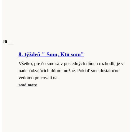
20
feb
8. týždeň " Som, Kto som"
Všetko, pre čo sme sa v posledných dňoch rozhodli, je v
nadchádzajúcich dňom možné. Pokiaľ sme dostatočne
vedomo pracovali na...
read more