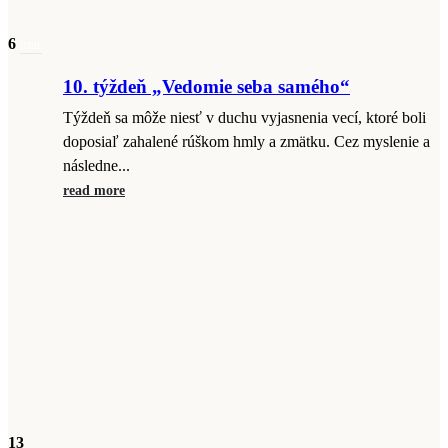
6
mar
10. týždeň „Vedomie seba samého“
Týždeň sa môže niesť v duchu vyjasnenia vecí, ktoré boli
doposiaľ zahalené rúškom hmly a zmätku. Cez myslenie a
následne...
read more
13