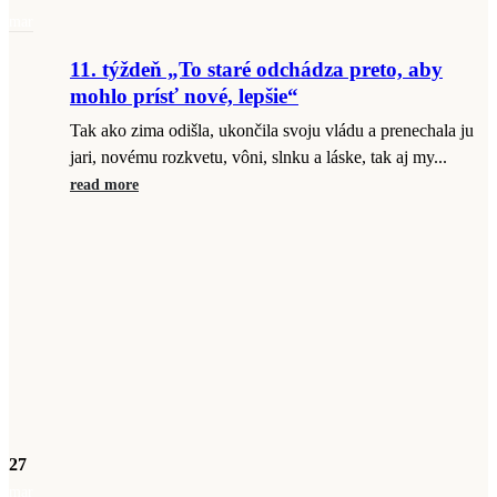
mar
11. týždeň „To staré odchádza preto, aby
mohlo prísť nové, lepšie“
Tak ako zima odišla, ukončila svoju vládu a prenechala ju
jari, novému rozkvetu, vôni, slnku a láske, tak aj my...
read more
27
mar