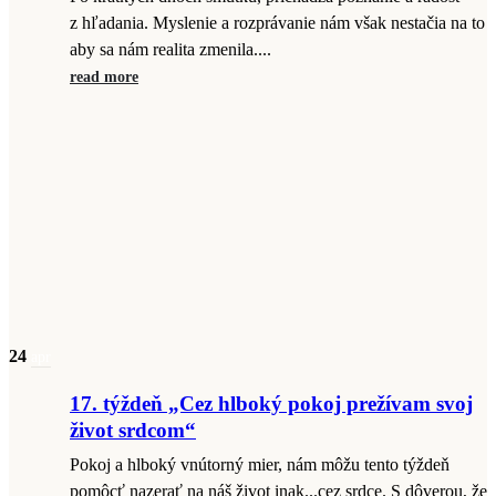
z hľadania. Myslenie a rozprávanie nám však nestačia na to
aby sa nám realita zmenila....
read more
24
apr
17. týždeň „Cez hlboký pokoj prežívam svoj
život srdcom“
Pokoj a hlboký vnútorný mier, nám môžu tento týždeň
pomôcť nazerať na náš život inak...cez srdce. S dôverou, že