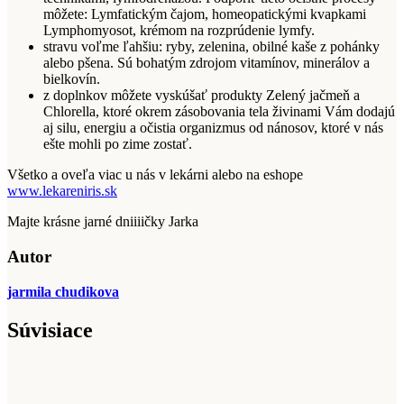
môžete: Lymfatickým čajom, homeopatickými kvapkami
Lymphomyosot, krémom na rozprúdenie lymfy.
stravu voľme ľahšiu: ryby, zelenina, obilné kaše z pohánky
alebo pšena. Sú bohatým zdrojom vitamínov, minerálov a
bielkovín.
z doplnkov môžete vyskúšať produkty Zelený jačmeň a
Chlorella, ktoré okrem zásobovania tela živinami Vám dodajú
aj silu, energiu a očistia organizmus od nánosov, ktoré v nás
ešte mohli po zime zostať.
Všetko a oveľa viac u nás v lekárni alebo na eshope
www.lekareniris.sk
Majte krásne jarné dniiiičky Jarka
Autor
jarmila chudikova
Súvisiace