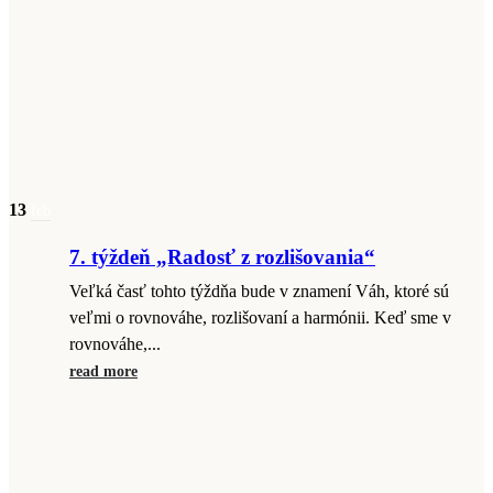
13
feb
7. týždeň „Radosť z rozlišovania“
Veľká časť tohto týždňa bude v znamení Váh, ktoré sú
veľmi o rovnováhe, rozlišovaní a harmónii. Keď sme v
rovnováhe,...
read more