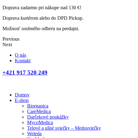
Doprava zadarmo pri nákupe nad 130 €!
Doprava kuriérom alebo do DPD Pickup.
Možnosť osobného odberu na predajni.
Previous
Next
O nás
Kontakt
+421 917 520 249
Domov
E-shop
Biorganica
CareMedica
Darčekové poukážky
MycoMedica
Telové a ušné sviečky – Medosviečky
Weleda