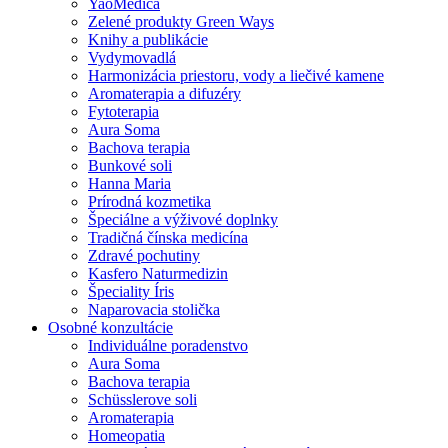
YaoMedica
Zelené produkty Green Ways
Knihy a publikácie
Vydymovadlá
Harmonizácia priestoru, vody a liečivé kamene
Aromaterapia a difuzéry
Fytoterapia
Aura Soma
Bachova terapia
Bunkové soli
Hanna Maria
Prírodná kozmetika
Špeciálne a výživové doplnky
Tradičná čínska medicína
Zdravé pochutiny
Kasfero Naturmedizin
Špeciality Íris
Naparovacia stolička
Osobné konzultácie
Individuálne poradenstvo
Aura Soma
Bachova terapia
Schüsslerove soli
Aromaterapia
Homeopatia