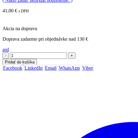
( Nikto zatiaľ nepridal hodnotenie. )
41,00
€
s DPH
Akcia na dopravu
Doprava zadarmo pri objednávke nad 130 €
asd
-
+
Pridať do košíka
Facebook
LinkedIn
Email
WhatsApp
Viber