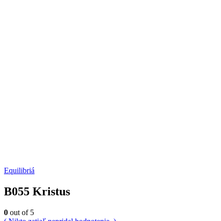
Equilibriá
B055 Kristus
0
out of 5