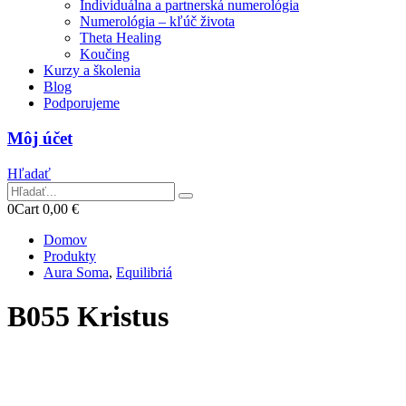
Individuálna a partnerská numerológia
Numerológia – kľúč života
Theta Healing
Koučing
Kurzy a školenia
Blog
Podporujeme
Môj účet
Hľadať
0
Cart
0,00
€
Domov
Produkty
Aura Soma
,
Equilibriá
B055 Kristus