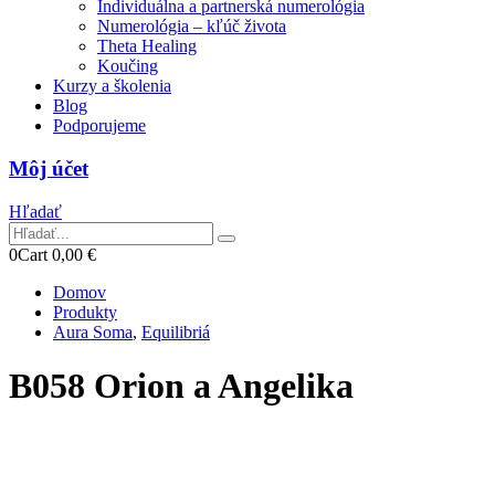
Individuálna a partnerská numerológia
Numerológia – kľúč života
Theta Healing
Koučing
Kurzy a školenia
Blog
Podporujeme
Môj účet
Hľadať
0
Cart
0,00
€
Domov
Produkty
Aura Soma
,
Equilibriá
B058 Orion a Angelika