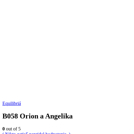
Equilibriá
B058 Orion a Angelika
0
out of 5