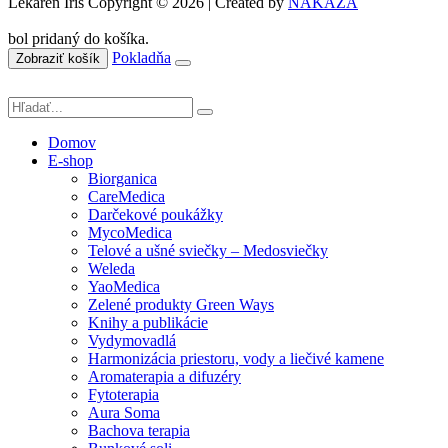
Lekáreň Íris Copyright © 2026 | Created by
NAKAZA
bol pridaný do košíka.
Pokladňa
Zobraziť košík
Domov
E-shop
Biorganica
CareMedica
Darčekové poukážky
MycoMedica
Telové a ušné sviečky – Medosviečky
Weleda
YaoMedica
Zelené produkty Green Ways
Knihy a publikácie
Vydymovadlá
Harmonizácia priestoru, vody a liečivé kamene
Aromaterapia a difuzéry
Fytoterapia
Aura Soma
Bachova terapia