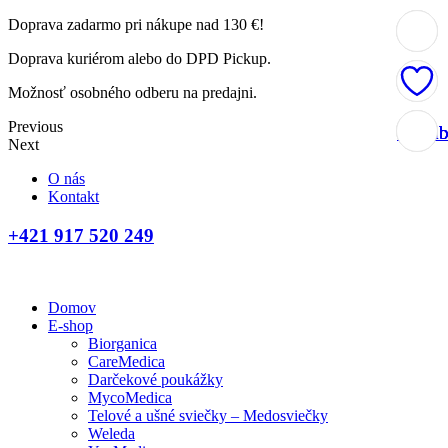
Doprava zadarmo pri nákupe nad 130 €!
Doprava kuriérom alebo do DPD Pickup.
Možnosť osobného odberu na predajni.
Previous
Obľúb
Obľúb
Obľúb
Obľúb
Next
O nás
Kontakt
+421 917 520 249
Domov
E-shop
Biorganica
CareMedica
Darčekové poukážky
MycoMedica
Telové a ušné sviečky – Medosviečky
Weleda