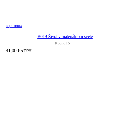
EQUILIBRIÁ
B019 Život v materiálnom svete
0
out of 5
41,00
€
s DPH