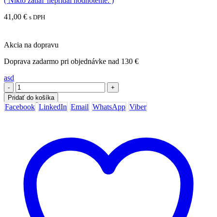
( Nikto zatiaľ nepridal hodnotenie. )
41,00
€
s DPH
Akcia na dopravu
Doprava zadarmo pri objednávke nad 130 €
asd
-
+
Pridať do košíka
Facebook
LinkedIn
Email
WhatsApp
Viber