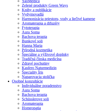
YaoMedica
Zelené produkty Green Ways
Knihy a publikácie
Vydymovadlá
Harmonizácia priestoru, vody a liečivé kamene
Aromaterapia a difuzéry
Fytoterapia
Aura Soma
Bachova terapia
Bunkové soli
Hanna Maria
Prírodná kozmetika
Špeciálne a výživové doplnky
Tradičná čínska medicína
Zdravé pochutiny
Kasfero Naturmedizin
Špeciality Íris
Naparovacia stolička
Osobné konzultácie
Individuálne poradenstvo
Aura Soma
Bachova terapia
Schüsslerove soli
Aromaterapia
Homeopatia