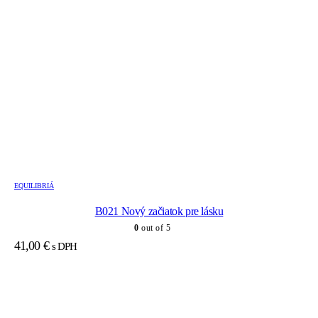
EQUILIBRIÁ
B021 Nový začiatok pre lásku
0
out of 5
41,00
€
s DPH