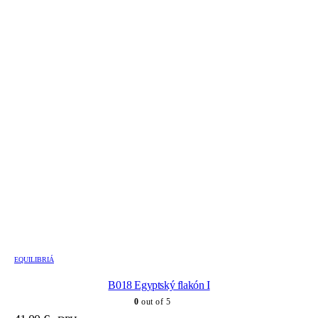
EQUILIBRIÁ
B018 Egyptský flakón I
0
out of 5