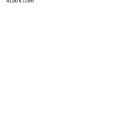
41,00
€
s DPH