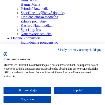
Bunkové soli
Hanna Maria
Prírodná kozmetika
Špeciálne a výživové doplnky
Tradičná čínska medicína
Zdravé pochutiny
Kasfero Naturmedizin
Špeciality Íris
Naparovacia stolička
Osobné konzultácie
Individuálne poradenstvo
Aura Soma
Zásady ochrany osobných údajov
Bachova terapia
Schüsslerove soli
Aromaterapia
Používame cookies
Homeopatia
Môžeme ich umiestniť na analýzu údajov o našich návštevníkoch, na zlepšenie našich
Individuálna a partnerská numerológia
webových stránok, zobrazovanie prispôsobeného obsahu a na poskytovanie skvelého
Numerológia – kľúč života
zážitku z webových stránok. Pre viac informácií o cookies používame otvorené
Theta Healing
nastavenia.
Koučing
Kurzy a školenia
Blog
Ok, pokračujte
Poprieť
Podporujeme
Nie, uprav
Pridať do košíka