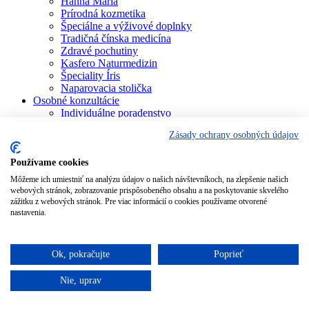
Hanna Maria
Prírodná kozmetika
Špeciálne a výživové doplnky
Tradičná čínska medicína
Zdravé pochutiny
Kasfero Naturmedizin
Špeciality Íris
Naparovacia stolička
Osobné konzultácie
Individuálne poradenstvo
Aura Soma
Zásady ochrany osobných údajov
Bachova terapia
Schüsslerove soli
Aromaterapia
Používame cookies
Homeopatia
Môžeme ich umiestniť na analýzu údajov o našich návštevníkoch, na zlepšenie našich
Individuálna a partnerská numerológia
webových stránok, zobrazovanie prispôsobeného obsahu a na poskytovanie skvelého
Numerológia – kľúč života
zážitku z webových stránok. Pre viac informácií o cookies používame otvorené
Theta Healing
nastavenia.
Koučing
Kurzy a školenia
Blog
Ok, pokračujte
Poprieť
Podporujeme
Nie, uprav
Pridať do košíka