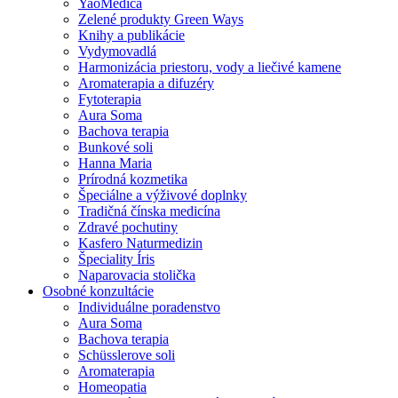
YaoMedica
Zelené produkty Green Ways
Knihy a publikácie
Vydymovadlá
Harmonizácia priestoru, vody a liečivé kamene
Aromaterapia a difuzéry
Fytoterapia
Aura Soma
Bachova terapia
Bunkové soli
Hanna Maria
Prírodná kozmetika
Špeciálne a výživové doplnky
Tradičná čínska medicína
Zdravé pochutiny
Kasfero Naturmedizin
Špeciality Íris
Naparovacia stolička
Osobné konzultácie
Individuálne poradenstvo
Aura Soma
Bachova terapia
Schüsslerove soli
Aromaterapia
Homeopatia