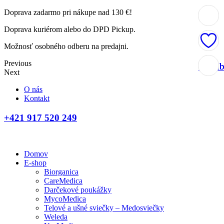
Doprava zadarmo pri nákupe nad 130 €!
Doprava kuriérom alebo do DPD Pickup.
Možnosť osobného odberu na predajni.
Previous
Obľúb
Obľúb
Obľúb
Next
O nás
Kontakt
+421 917 520 249
Domov
E-shop
Biorganica
CareMedica
Darčekové poukážky
MycoMedica
Telové a ušné sviečky – Medosviečky
Weleda