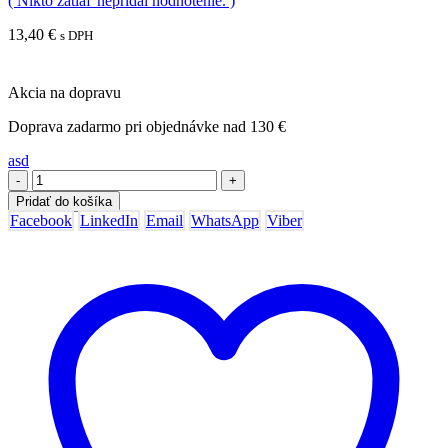
( Nikto zatiaľ nepridal hodnotenie. )
13,40
€
s DPH
Akcia na dopravu
Doprava zadarmo pri objednávke nad 130 €
asd
-
+
Pridať do košíka
Facebook
LinkedIn
Email
WhatsApp
Viber