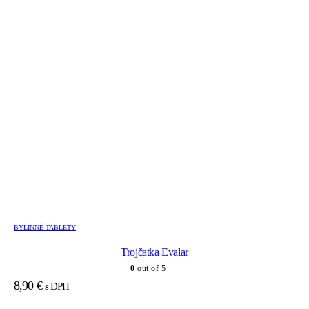
BYLINNÉ TABLETY
Trojčatka Evalar
0
out of 5
8,90
€
s DPH