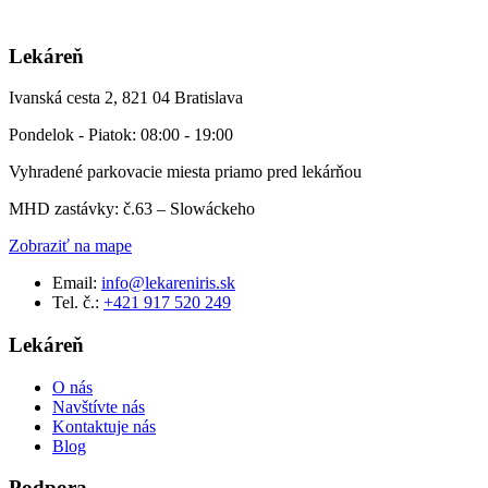
Lekáreň
Ivanská cesta 2, 821 04 Bratislava
Pondelok - Piatok: 08:00 - 19:00
Vyhradené parkovacie miesta priamo pred lekárňou
MHD zastávky: č.63 – Slowáckeho
Zobraziť na mape
Email:
info@lekareniris.sk
Tel. č.:
+421 917 520 249
Lekáreň
O nás
Navštívte nás
Kontaktuje nás
Blog
Podpora