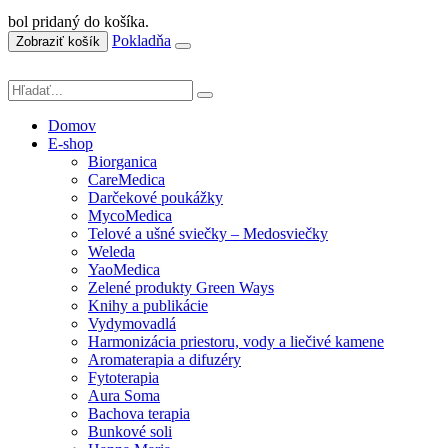
bol pridaný do košíka.
Pokladňa
Zobraziť košík
Domov
E-shop
Biorganica
CareMedica
Darčekové poukážky
MycoMedica
Telové a ušné sviečky – Medosviečky
Weleda
YaoMedica
Zelené produkty Green Ways
Knihy a publikácie
Vydymovadlá
Harmonizácia priestoru, vody a liečivé kamene
Aromaterapia a difuzéry
Fytoterapia
Aura Soma
Bachova terapia
Bunkové soli