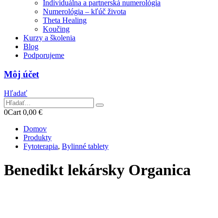
Individuálna a partnerská numerológia
Numerológia – kľúč života
Theta Healing
Koučing
Kurzy a školenia
Blog
Podporujeme
Môj účet
Hľadať
0
Cart
0,00
€
Domov
Produkty
Fytoterapia
,
Bylinné tablety
Benedikt lekársky Organica