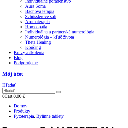
Individuálne poradenstvo
Aura Soma
Bachova terapia
Schüsslerove soli
Aromaterapia
Homeopatia
Individuálna a partnerská numerológia
Numerológia – kľúč života
Theta Healing
Koučing
Kurzy a školenia
Blog
Podporujeme
Môj účet
Hľadať
0
Cart
0,00
€
Domov
Produkty
Fytoterapia
,
Bylinné tablety