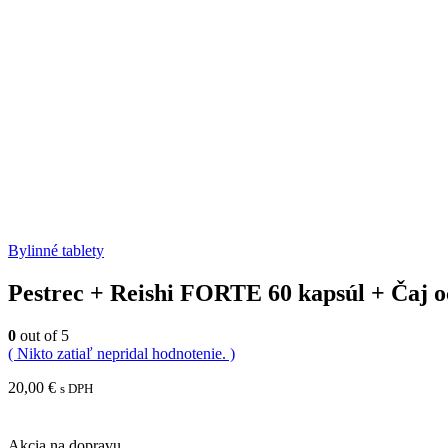
Bylinné tablety
Pestrec + Reishi FORTE 60 kapsúl + Čaj o
0
out of 5
( Nikto zatiaľ nepridal hodnotenie. )
20,00
€
s DPH
Akcia na dopravu