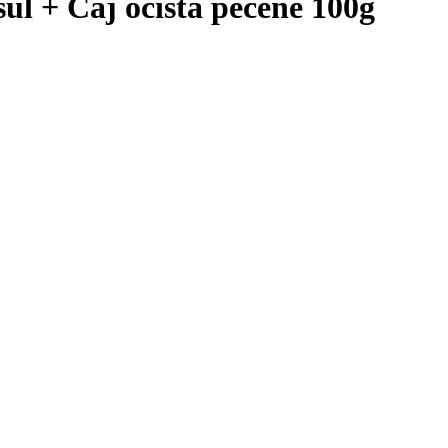
úl + Čaj očista pečene 100g