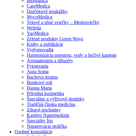
Biorganica
CareMedica
Darčekové poukážky
MycoMedica
Telové a ušné sviečky – Medosviečky
Weleda
YaoMedica
Zelené produkty Green Ways
Knihy a publikácie
Vydymovadlá
Harmonizácia priestoru, vody a liečivé kamene
Aromaterapia a difuzéry
Fytoterapia
Aura Soma
Bachova terapia
Bunkové soli
Hanna Maria
Prírodná kozmetika
Špeciálne a výživové doplnky
Tradičná čínska medicína
Zdravé pochutiny
Kasfero Naturmedizin
Špeciality Íris
Naparovacia stolička
Osobné konzultácie