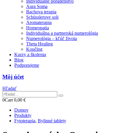
Individuálne poradenstvo
Aura Soma
Bachova terapia
Schüsslerove soli
Aromaterapia
Homeopatia
Individuálna a partnerská numerológia
Numerológia – kľúč života
Theta Healing
Koučing
Kurzy a školenia
Blog
Podporujeme
Môj účet
Hľadať
0
Cart
0,00
€
Domov
Produkty
Fytoterapia
,
Bylinné tablety