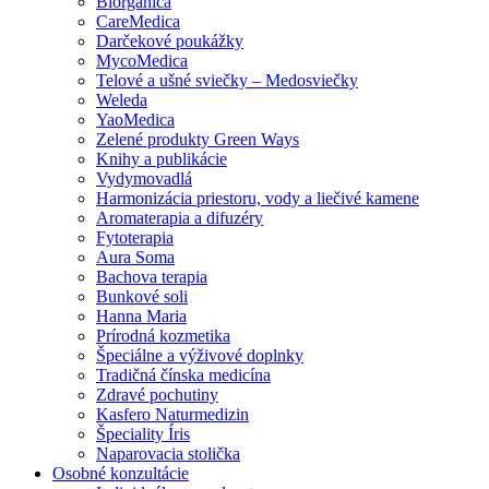
Biorganica
CareMedica
Darčekové poukážky
MycoMedica
Telové a ušné sviečky – Medosviečky
Weleda
YaoMedica
Zelené produkty Green Ways
Knihy a publikácie
Vydymovadlá
Harmonizácia priestoru, vody a liečivé kamene
Aromaterapia a difuzéry
Fytoterapia
Aura Soma
Bachova terapia
Bunkové soli
Hanna Maria
Prírodná kozmetika
Špeciálne a výživové doplnky
Tradičná čínska medicína
Zdravé pochutiny
Kasfero Naturmedizin
Špeciality Íris
Naparovacia stolička
Osobné konzultácie