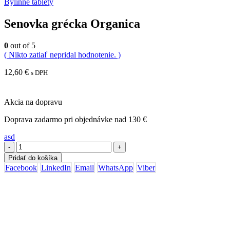
Bylinné tablety
Senovka grécka Organica
0
out of 5
( Nikto zatiaľ nepridal hodnotenie. )
12,60
€
s DPH
Akcia na dopravu
Doprava zadarmo pri objednávke nad 130 €
asd
-
+
Pridať do košíka
Facebook
LinkedIn
Email
WhatsApp
Viber