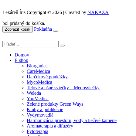
Lekáreň Íris Copyright © 2026 | Created by
NAKAZA
bol pridaný do košíka.
Pokladňa
Zobraziť košík
Domov
E-shop
Biorganica
CareMedica
Darčekové poukážky
MycoMedica
Telové a ušné sviečky – Medosviečky
Weleda
YaoMedica
Zelené produkty Green Ways
Knihy a publikácie
Vydymovadlá
Harmonizácia priestoru, vody a liečivé kamene
Aromaterapia a difuzéry
Fytoterapia