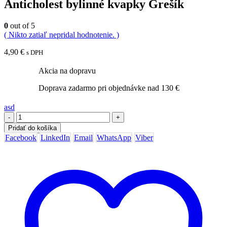
Anticholest bylinné kvapky Grešík
0
out of 5
( Nikto zatiaľ nepridal hodnotenie. )
4,90
€
s DPH
Akcia na dopravu
Doprava zadarmo pri objednávke nad 130 €
asd
-
+
Pridať do košíka
Facebook
LinkedIn
Email
WhatsApp
Viber