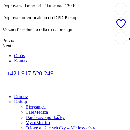
Doprava zadarmo pri nákupe nad 130 €!
Doprava kuriérom alebo do DPD Pickup.
Možnosť osobného odberu na predajni.
Obľúb
Obľúb
Obľúb
Obľúb
Previous
Next
O nás
Kontakt
+421 917 520 249
Domov
E-shop
Biorganica
CareMedica
Darčekové poukážky
MycoMedica
Telové a ušné sviečky – Medosviečky