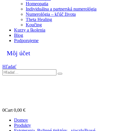
Homeopatia
Individuálna a partnerská numerológia
Numerológia – kľúč života
Theta Healing
Koučing
Kurzy a školenia
Blog
Podporujeme
Môj účet
Hľadať
0
Cart
0,00
€
Domov
Produkty
Fytoterapia
,
Bylinné tinktúry - viaczložkové