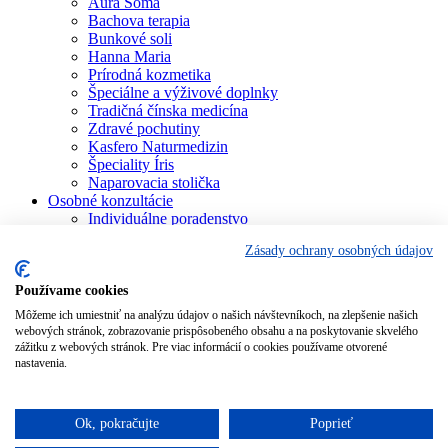
Aura Soma
Bachova terapia
Bunkové soli
Hanna Maria
Prírodná kozmetika
Špeciálne a výživové doplnky
Tradičná čínska medicína
Zdravé pochutiny
Kasfero Naturmedizin
Špeciality Íris
Naparovacia stolička
Osobné konzultácie
Individuálne poradenstvo
Aura Soma
Zásady ochrany osobných údajov
Bachova terapia
Schüsslerove soli
Aromaterapia
Používame cookies
Homeopatia
Môžeme ich umiestniť na analýzu údajov o našich návštevníkoch, na zlepšenie našich
Individuálna a partnerská numerológia
webových stránok, zobrazovanie prispôsobeného obsahu a na poskytovanie skvelého
Numerológia – kľúč života
zážitku z webových stránok. Pre viac informácií o cookies používame otvorené
Theta Healing
nastavenia.
Koučing
Kurzy a školenia
Blog
Ok, pokračujte
Poprieť
Podporujeme