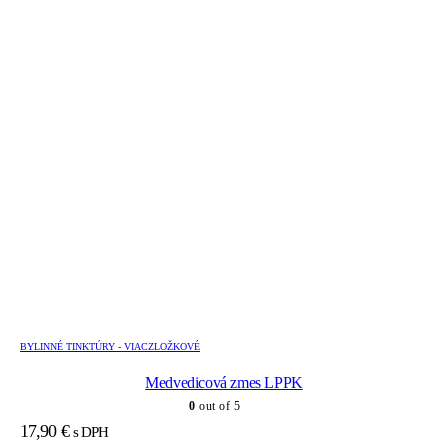
BYLINNÉ TINKTÚRY - VIACZLOŽKOVÉ
Medvedicová zmes LPPK
0
out of 5
17,90
€
s DPH