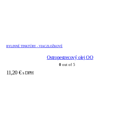
BYLINNÉ TINKTÚRY - VIACZLOŽKOVÉ
Ostropestrecový olej OO
0
out of 5
11,20
€
s DPH