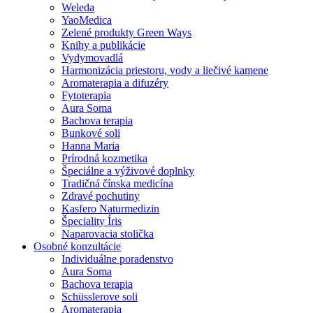
Weleda
YaoMedica
Zelené produkty Green Ways
Knihy a publikácie
Vydymovadlá
Harmonizácia priestoru, vody a liečivé kamene
Aromaterapia a difuzéry
Fytoterapia
Aura Soma
Bachova terapia
Bunkové soli
Hanna Maria
Prírodná kozmetika
Špeciálne a výživové doplnky
Tradičná čínska medicína
Zdravé pochutiny
Kasfero Naturmedizin
Špeciality Íris
Naparovacia stolička
Osobné konzultácie
Individuálne poradenstvo
Aura Soma
Bachova terapia
Schüsslerove soli
Aromaterapia