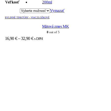
má
Veľkosť
200ml
viacero
variantov.
Vymazať
Možnosti
si
BYLINNÉ TINKTÚRY - VIACZLOŽKOVÉ
môžete
Mätová zmes MK
vybrať
na
0
out of 5
stránke
Price
16,90
€
–
32,90
€
s DPH
produktu.
range:
16,90 €
through
32,90 €