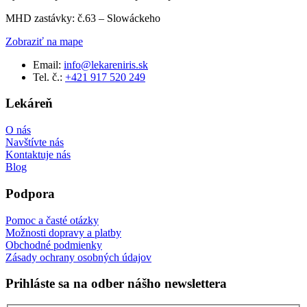
MHD zastávky: č.63 – Slowáckeho
Zobraziť na mape
Email:
info@lekareniris.sk
Tel. č.:
+421 917 520 249
Lekáreň
O nás
Navštívte nás
Kontaktuje nás
Blog
Podpora
Pomoc a časté otázky
Možnosti dopravy a platby
Obchodné podmienky
Zásady ochrany osobných údajov
Prihláste sa na odber nášho newslettera