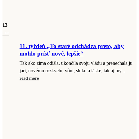
13
mar
11. týždeň „To staré odchádza preto, aby
mohlo prísť nové, lepšie“
Tak ako zima odišla, ukončila svoju vládu a prenechala ju
jari, novému rozkvetu, vôni, slnku a láske, tak aj my...
read more