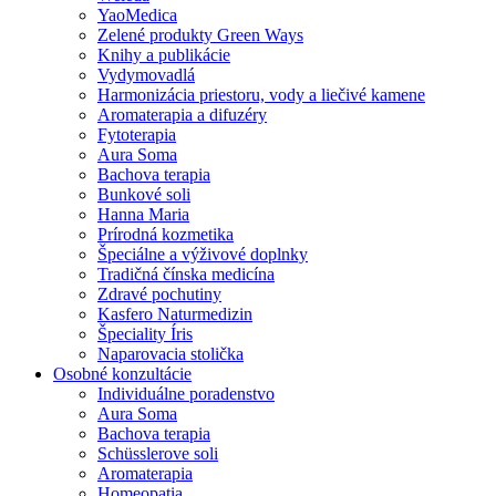
YaoMedica
Zelené produkty Green Ways
Knihy a publikácie
Vydymovadlá
Harmonizácia priestoru, vody a liečivé kamene
Aromaterapia a difuzéry
Fytoterapia
Aura Soma
Bachova terapia
Bunkové soli
Hanna Maria
Prírodná kozmetika
Špeciálne a výživové doplnky
Tradičná čínska medicína
Zdravé pochutiny
Kasfero Naturmedizin
Špeciality Íris
Naparovacia stolička
Osobné konzultácie
Individuálne poradenstvo
Aura Soma
Bachova terapia
Schüsslerove soli
Aromaterapia
Homeopatia