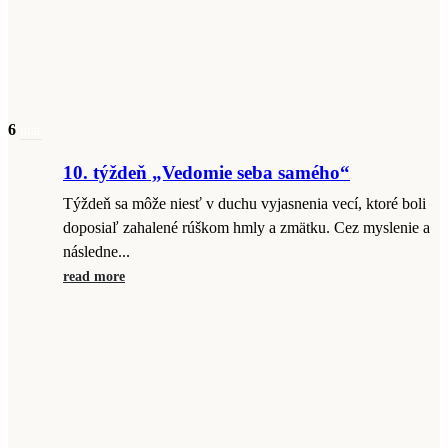
6
mar
10. týždeň „Vedomie seba samého“
Týždeň sa môže niesť v duchu vyjasnenia vecí, ktoré boli
doposiaľ zahalené rúškom hmly a zmätku. Cez myslenie a
následne...
read more