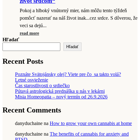
život srdcom“
Pokoj a hlboký vnútorný mier, nám môžu tento týždeň
pomôcť nazerať na náš život inak...cez srdce. S dôverou, že
veci sa dejú...
read more
Hľadať
Hľadať
Recent Posts
Poznáte Svätojánsky olej? Viete pre čo sa takto volá?
Letné osvieženie
Čas starostlivosti o srdiečko
Pútavá astrologická prednáška u nás v lekárni
Misia Homeopatia – nový termín od 26.9.2026
Recent Comments
danyduchaine
na
How to grow your own cannabis at home
danyduchaine
na
The benefits of cannabis for anxiety and
PTSD