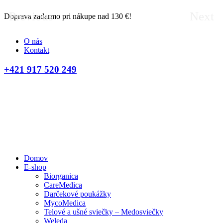
Previous
Next
Doprava zadarmo pri nákupe nad 130 €!
D
O nás
Kontakt
+421 917 520 249
Domov
E-shop
Biorganica
CareMedica
Darčekové poukážky
MycoMedica
Telové a ušné sviečky – Medosviečky
Weleda