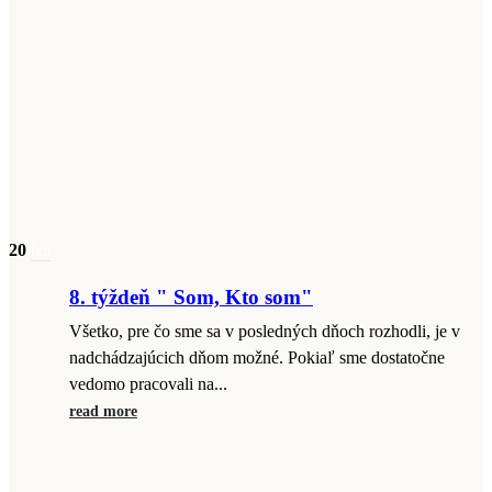
20
feb
8. týždeň " Som, Kto som"
Všetko, pre čo sme sa v posledných dňoch rozhodli, je v
nadchádzajúcich dňom možné. Pokiaľ sme dostatočne
vedomo pracovali na...
read more