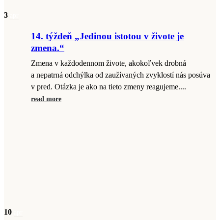
3
apr
14. týždeň „Jedinou istotou v živote je
zmena.“
Zmena v každodennom živote, akokoľvek drobná
a nepatrná odchýlka od zaužívaných zvyklostí nás posúva
v pred. Otázka je ako na tieto zmeny reagujeme....
read more
10
apr