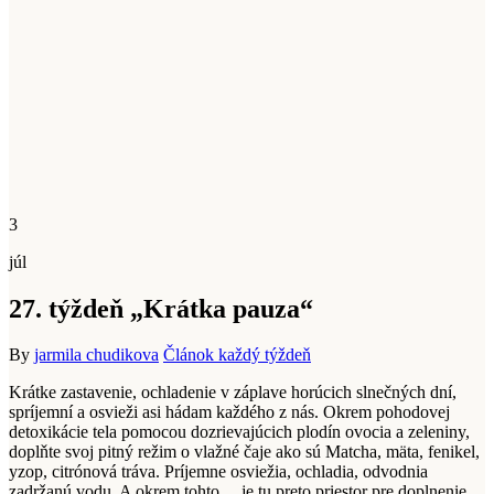
3
júl
27. týždeň „Krátka pauza“
By
jarmila chudikova
Článok každý týždeň
Krátke zastavenie, ochladenie v záplave horúcich slnečných dní,
spríjemní a osvieži asi hádam každého z nás. Okrem pohodovej
detoxikácie tela pomocou dozrievajúcich plodín ovocia a zeleniny,
doplňte svoj pitný režim o vlažné čaje ako sú Matcha, mäta, fenikel,
yzop, citrónová tráva. Príjemne osviežia, ochladia, odvodnia
zadržanú vodu. A okrem tohto….je tu preto priestor pre doplnenie