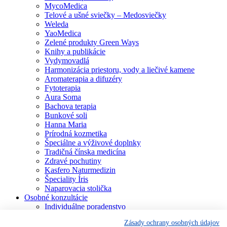
MycoMedica
Telové a ušné sviečky – Medosviečky
Weleda
YaoMedica
Zelené produkty Green Ways
Knihy a publikácie
Vydymovadlá
Harmonizácia priestoru, vody a liečivé kamene
Aromaterapia a difuzéry
Fytoterapia
Aura Soma
Bachova terapia
Bunkové soli
Hanna Maria
Prírodná kozmetika
Špeciálne a výživové doplnky
Tradičná čínska medicína
Zdravé pochutiny
Kasfero Naturmedizin
Špeciality Íris
Naparovacia stolička
Osobné konzultácie
Individuálne poradenstvo
Aura Soma
Zásady ochrany osobných údajov
Bachova terapia