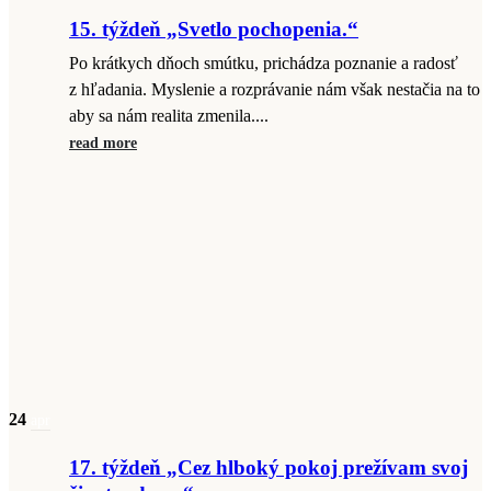
15. týždeň „Svetlo pochopenia.“
Po krátkych dňoch smútku, prichádza poznanie a radosť
z hľadania. Myslenie a rozprávanie nám však nestačia na to
aby sa nám realita zmenila....
read more
24
apr
17. týždeň „Cez hlboký pokoj prežívam svoj