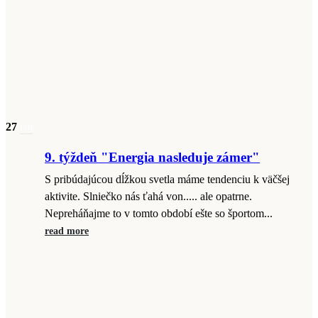
27
feb
9. týždeň "Energia nasleduje zámer"
S pribúdajúcou dĺžkou svetla máme tendenciu k väčšej
aktivite. Slniečko nás ťahá von..... ale opatrne.
Nepreháňajme to v tomto období ešte so športom...
read more