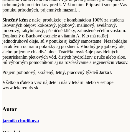
ochranných prostriedkov pred UV žiarením. Pripravili sme pre Vás
ponuku prírodných, príjemných mazaní…
Slnečný kém
z našej produkcie je kombináciou 100% za studena
lisovaných olejov: kokosový, jojobový, malinový, avelánový,
mrkvový, rakytníkový, pšeničné klíčky, zahustené včelím voskom.
Doplnený o Bachové esencie a vitamín A. Kto má radšej
jednodruhové oleje, sú v ponuke aj každý samostatne. Nezabúdajte
na aktívnu ochranu pokožky aj po slnení. Vhodný je jojobový olej
alebo príjemne chladivá aloe. Tváričku osviežuje pravidelných
prestriekaním pleťových vôd, čistých hydrolátov z ruže alebo aloe.
Sú výborným pomocníkom aj na rozčesávanie a regeneráciu vlasov.
Prajem pohodový, skrátený, letný, pracovný týždeň JarkaJ.
Všetko a ďaleko viac nájdete u nás v lekárni alebo v eshope
www.lekareniris.sk.
Autor
jarmila chudikova