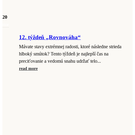
20
mar
12. týždeň „Rovnováha“
Mávate stavy extrémnej radosti, ktoré následne strieda
hlboký smútok? Tento týždeň je najlepší čas na
preciťovanie a vedomú snahu udržať telo...
read more