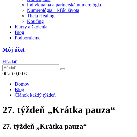
Individuálna a partnerská numerológia
Numerológia – kľúč života
Theta Healing
Koučing
Kurzy a školenia
Blog
Podporujeme
Môj účet
Hľadať
0
Cart
0,00
€
Domov
Blog
Článok každý týždeň
27. týždeň „Krátka pauza“
27. týždeň „Krátka pauza“