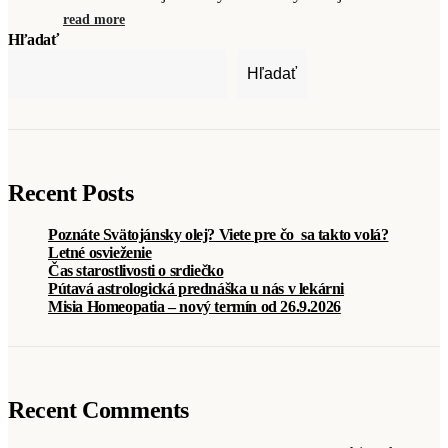
read more
Hľadať
Hľadať
Recent Posts
Poznáte Svätojánsky olej? Viete pre čo sa takto volá?
Letné osvieženie
Čas starostlivosti o srdiečko
Pútavá astrologická prednáška u nás v lekárni
Misia Homeopatia – nový termín od 26.9.2026
Recent Comments