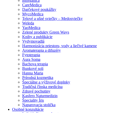
Biorganica
CareMedica
Darčekové poukážky
MycoMedica
Telové a ušné sviečky – Medosviečky
Weleda
YaoMedica
Zelené produkty Green Ways
Knihy a publikácie
Vydymovadlá
Harmonizácia priestoru, vody a liečivé kamene
Aromaterapia a difuzéry
Fytoterapia
Aura Soma
Bachova terapia
Bunkové soli
Hanna Maria
Prírodná kozmetika
Špeciálne a výživové doplnky
Tradičná čínska medicína
Zdravé pochutiny
Kasfero Naturmedizin
Špeciality Íris
Naparovacia stolička
Osobné konzultácie