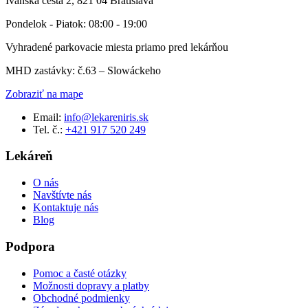
Ivanská cesta 2, 821 04 Bratislava
Pondelok - Piatok: 08:00 - 19:00
Vyhradené parkovacie miesta priamo pred lekárňou
MHD zastávky: č.63 – Slowáckeho
Zobraziť na mape
Email:
info@lekareniris.sk
Tel. č.:
+421 917 520 249
Lekáreň
O nás
Navštívte nás
Kontaktuje nás
Blog
Podpora
Pomoc a časté otázky
Možnosti dopravy a platby
Obchodné podmienky