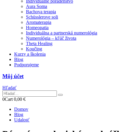
Individuálne poradenstvo
Aura Soma
Bachova terapia
Schüsslerove soli
Aromaterapia
Homeopatia
Individuálna a partnerská numerológia
Numerológia – kľúč života
Theta Healing
Koučing
Kurzy a školenia
Blog
Podporujeme
Môj účet
Hľadať
0
Cart
0,00
€
Domov
Blog
Udalosť