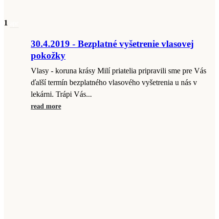
1
apr
30.4.2019 - Bezplatné vyšetrenie vlasovej
pokožky
Vlasy - koruna krásy Milí priatelia pripravili sme pre Vás
ďalší termín bezplatného vlasového vyšetrenia u nás v
lekárni. Trápi Vás...
read more