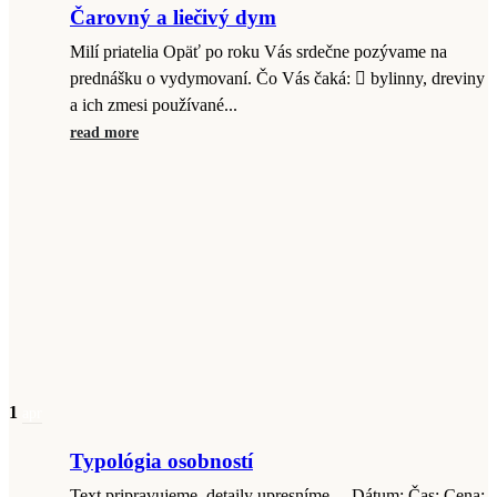
Čarovný a liečivý dym
Milí priatelia Opäť po roku Vás srdečne pozývame na
prednášku o vydymovaní. Čo Vás čaká:  bylinny, dreviny
a ich zmesi používané...
read more
1
apr
Typológia osobností
Text pripravujeme, detaily upresníme… Dátum: Čas: Cena: