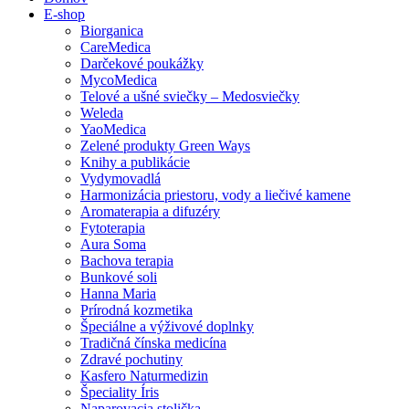
E-shop
Biorganica
CareMedica
Darčekové poukážky
MycoMedica
Telové a ušné sviečky – Medosviečky
Weleda
YaoMedica
Zelené produkty Green Ways
Knihy a publikácie
Vydymovadlá
Harmonizácia priestoru, vody a liečivé kamene
Aromaterapia a difuzéry
Fytoterapia
Aura Soma
Bachova terapia
Bunkové soli
Hanna Maria
Prírodná kozmetika
Špeciálne a výživové doplnky
Tradičná čínska medicína
Zdravé pochutiny
Kasfero Naturmedizin
Špeciality Íris
Naparovacia stolička